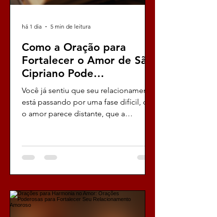
há 1 dia
5 min de leitura
Como a Oração para
Fortalecer o Amor de São
Cipriano Pode
Transformar Seu
Você já sentiu que seu relacionamento
Relacionamento
está passando por uma fase difícil, que
o amor parece distante, que a
conexão que antes era forte agora se
tornou frágil, quase inexistente? Eu sei
exatamente como é essa sensação,
essa angústia que corrói o coração e a
alma, essa vontade desesperada de
encontrar uma solução, um caminho,
uma luz no fim do túnel. E é
exatamente por isso que hoje eu