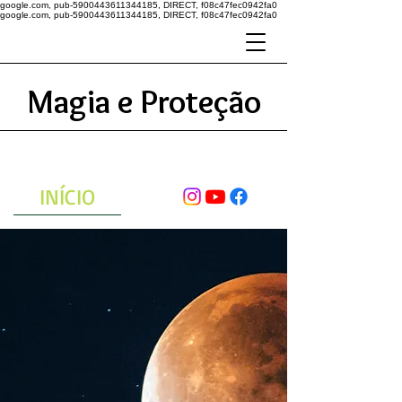
google.com, pub-5900443611344185, DIRECT, f08c47fec0942fa0
google.com, pub-5900443611344185, DIRECT, f08c47fec0942fa0
Magia e Proteção
A ENERGIA DO UNIVERSO
ATRAVÉS DAS ORAÇÕES
INÍCIO