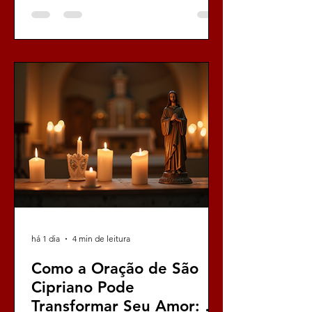
poderosas para amor que têm o poder
de transformar, de renovar, de
fortalecer o vínculo sagrado entre duas
pessoas que se amam. Eu sei, eu sinto,
eu entendo essa necessidade
profunda, essa urgência que queima
dentro de nós, e é por isso que hoje,
com toda a minha fé e convicção, eu
trago para você um cam
há 1 dia
4 min de leitura
Como a Oração de São
Cipriano Pode
Transformar Seu Amor: A