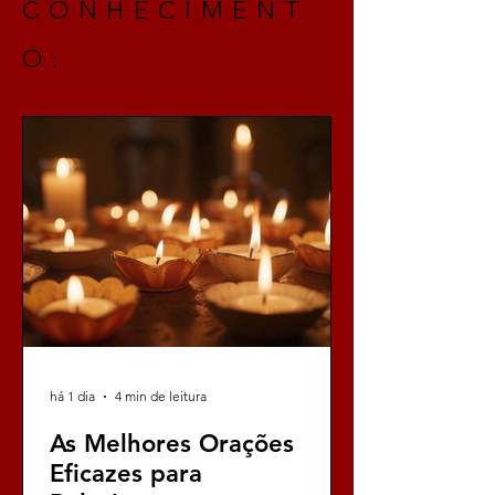
CONHECIMENT
O:
há 1 dia
4 min de leitura
As Melhores Orações
Eficazes para