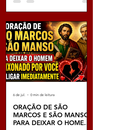
magia que transforma vidas, que
reconstrói laços, que reacende
paixões. Eu estou aqui para guiar você,
passo a passo, nessa jornada intensa,
vibrante e cheia de energia, para que
você possa descobrir o poder das
palavras sagradas, das preces
fervorosas, das orações que não
6 de jul.
0 min de leitura
ORAÇÃO DE SÃO
MARCOS E SÃO MANSO
PARA DEIXAR O HOMEM