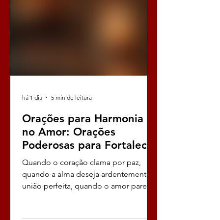
quero falar com você, com toda a
intensidade e urgência que esse
momento merece, sobre como
há 1 dia
5 min de leitura
Orações para Harmonia
no Amor: Orações
Poderosas para Fortalecer
Seu Relacionamento
Quando o coração clama por paz,
Amoroso
quando a alma deseja ardentemente a
união perfeita, quando o amor parece
vacilar e a esperança ameaça se
apagar, é hora de recorrer às orações