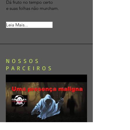
Dá fruto no tempo certo
e suas folhas não murcham.
Leia Mais...
NOSSOS
PARCEIROS