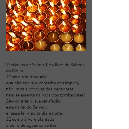
Versículos de Salmo 1 do livro de Salmos
da Bíblia.
1Como é feliz aquele
que não segue o conselho dos ímpios,
não imita a conduta dos pecadores,
nem se assenta na roda dos zombadores!
2Ao contrário, sua satisfação
está na lei do Senhor,
e nessa lei medita dia e noite.
3É como árvore plantada
à beira de águas correntes: