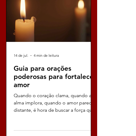
de reconquistar, de atrair, de unir
corações que parecem separados
pelo desti
14 de jul.
4 min de leitura
Guia para orações
poderosas para fortalecer
amor
Quando o coração clama, quando a
alma implora, quando o amor parece
distante, é hora de buscar a força que
só as orações poderosas podem
oferecer, é hora de mergulhar fundo
nesse universo de fé, esperança e