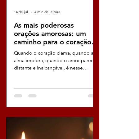
14 de jul.
4 min de leitura
As mais poderosas
orações amorosas: um
caminho para o coração
desejado
Quando o coração clama, quando a
alma implora, quando o amor parece
distante e inalcançável, é nesse
momento exato que as mais
poderosas orações amorosas surgem
como um farol de esperança, como
uma luz intensa que atravessa a
escuridão, como um grito fervoroso
que ecoa no universo, buscando a
resposta que tanto desejamos. Eu sei,
eu sinto, eu entendo essa urgência,
essa necessidade quase desesperada