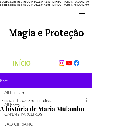
google.com, pub-5900443611344185, DIRECT, f08c47fec0942fa0
google.com, pub-5900443611344185, DIRECT, f08c47fec0942fa0
Magia e Proteção
A ENERGIA DO UNIVERSO
ATRAVÉS DAS ORAÇÕES
INÍCIO
Post
All Posts
16 de set. de 2022
2 min de leitura
All Posts
A história de Maria Mulambo
CANAIS PARCEIROS
SÃO CIPRIANO