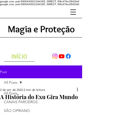
google.com, pub-5900443611344185, DIRECT, f08c47fec0942fa0
google.com, pub-5900443611344185, DIRECT, f08c47fec0942fa0
Magia e Proteção
A ENERGIA DO UNIVERSO
ATRAVÉS DAS ORAÇÕES
INÍCIO
Post
All Posts
2 de set. de 2022
2 min de leitura
All Posts
A História do Exu Gira Mundo
CANAIS PARCEIROS
SÃO CIPRIANO