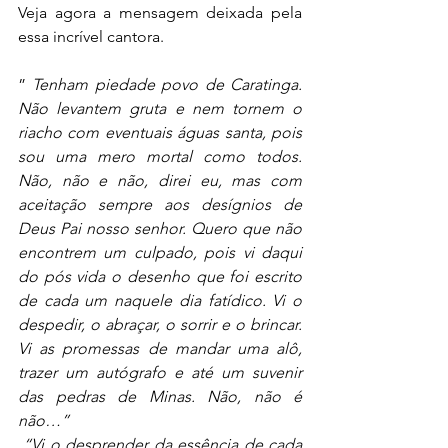
Veja agora a mensagem deixada pela 
essa incrível cantora.
” 
Tenham piedade povo de Caratinga. 
Não levantem gruta e nem tornem o 
riacho com eventuais águas santa, pois 
sou uma mero mortal como todos. 
Não, não e não, direi eu, mas com 
aceitação sempre aos desígnios de 
Deus Pai nosso senhor. Quero que não 
encontrem um culpado, pois vi daqui 
do pós vida o desenho que foi escrito 
de cada um naquele dia fatídico. Vi o 
despedir, o abraçar, o sorrir e o brincar. 
Vi as promessas de mandar uma alô, 
trazer um autógrafo e até um suvenir 
das pedras de Minas. Não, não é 
não…”
 “Vi o desprender da essência de cada 