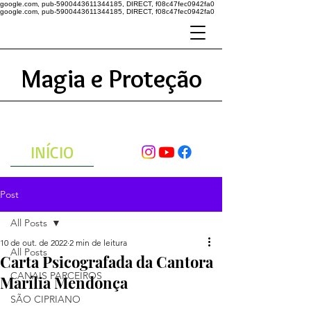
google.com, pub-5900443611344185, DIRECT, f08c47fec0942fa0
google.com, pub-5900443611344185, DIRECT, f08c47fec0942fa0
Magia e Proteção
A ENERGIA DO UNIVERSO
ATRAVÉS DAS ORAÇÕES
INÍCIO
Post
All Posts
10 de out. de 2022
2 min de leitura
All Posts
Carta Psicografada da Cantora
CANAIS PARCEIROS
Marília Mendonça
SÃO CIPRIANO