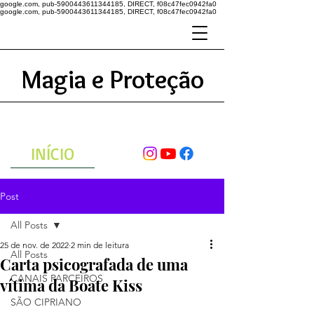
google.com, pub-5900443611344185, DIRECT, f08c47fec0942fa0
google.com, pub-5900443611344185, DIRECT, f08c47fec0942fa0
Magia e Proteção
A ENERGIA DO UNIVERSO
ATRAVÉS DAS ORAÇÕES
INÍCIO
Post
All Posts
25 de nov. de 2022
2 min de leitura
All Posts
Carta psicografada de uma
CANAIS PARCEIROS
vítima da Boate Kiss
SÃO CIPRIANO