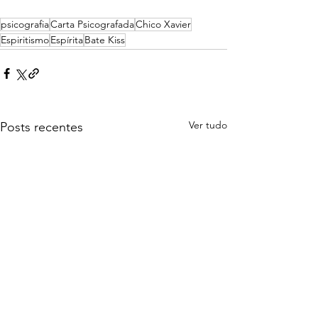
psicografia
Carta Psicografada
Chico Xavier
Espiritismo
Espírita
Bate Kiss
Ver tudo
Posts recentes