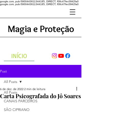
google.com, pub-5900443611344185, DIRECT, f08c47fec0942fa0
google.com, pub-5900443611344185, DIRECT, f08c47fec0942fa0
Magia e Proteção
A ENERGIA DO UNIVERSO
ATRAVÉS DAS ORAÇÕES
INÍCIO
Post
All Posts
6 de dez. de 2022
2 min de leitura
All Posts
Carta Psicografada do Jô Soares
CANAIS PARCEIROS
SÃO CIPRIANO