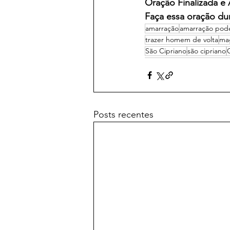
Oração Finalizada e
Faça essa oração dur
amarração
amarração pod
trazer homem de volta
ma
São Cipriano
são cipriano
Posts recentes