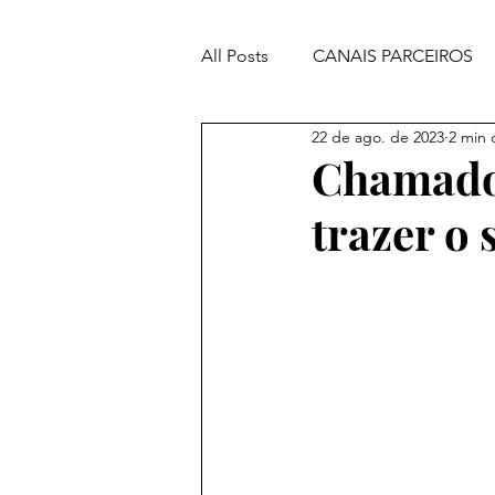
All Posts
CANAIS PARCEIROS
22 de ago. de 2023
2 min 
ORAÇÕES PODEROSAS
Chamado 
trazer o