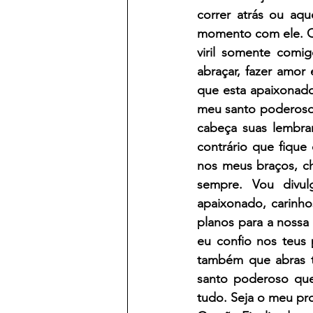
correr atrás ou aqu
momento com ele. Qu
viril somente comig
abraçar, fazer amor
que esta apaixonado
meu santo poderoso,
cabeça suas lembra
contrário que fique
nos meus braços, ch
sempre. Vou divul
apaixonado, carinho
planos para a nossa 
eu confio nos teus
também que abras t
santo poderoso que
tudo. Seja o meu p