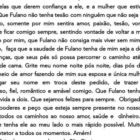
elas que derem confiança a ele, e a mulher que estiv
e Fulano não tenha tesão com ninguém que não seja eu
o, somente por mim sentira amor, paixão, tesão, vont
 e ficar comigo sempre, sentindo vontade de voltar a m
 por mim, que Fulano não consiga mais viver sem mim. 
  faça que a saudade de Fulano tenha de mim seja a de 
nças, que seus pés só possa percorrer o caminho até
 de cama. Grite meu nome noite pós noite, dias pós dia
eio de amor fazendo de mim sua esposa e única mulhe
gar seu nome em troca deste pedido, de trazer 
so, fiel, romântico e amável comigo. Que Fulano tenha
vida a dois. Que sejamos felizes para sempre.  Obrigad
 poderes e peço que esteja sempre presente no nosso
odos os caminhos ao nosso amor, saúde e  dinheiro.
 tenha ele ao meu lado o mais rápido possível. Muit
rotetor a todos os momentos. Amém!