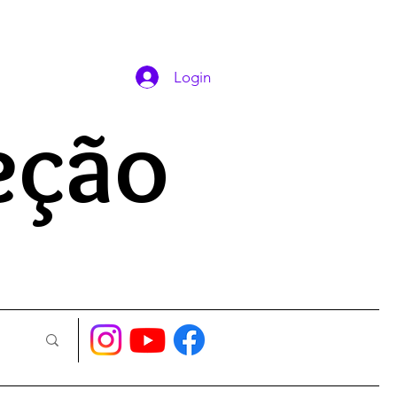
DAS ORAÇÕES
Login
eção