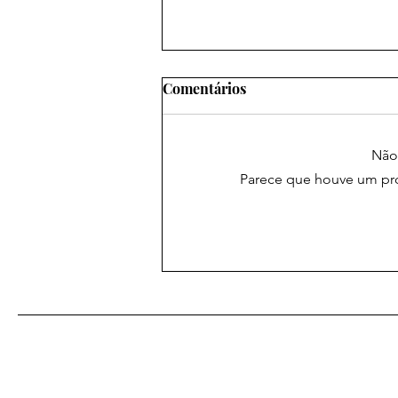
Comentários
Não 
Parece que houve um prob
As mais poderosas orações
amorosas: um caminho para
o coração desejado