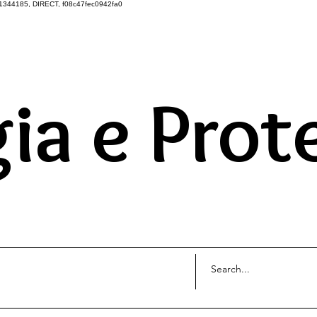
1344185, DIRECT, f08c47fec0942fa0
DO UNIVERSO ATRAVÉS 
ia e Prot