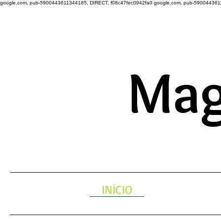
google.com, pub-5900443611344185, DIRECT, f08c47fec0942fa0
google.com, pub-590044361
A ENERGIA 
Mag
INÍCIO