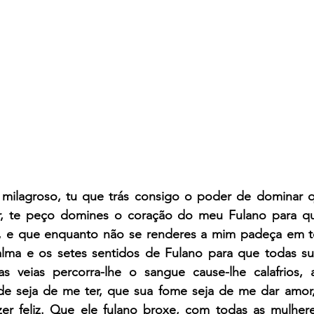
 milagroso, tu que trás consigo o poder de dominar q
r, te peço domines o coração do meu Fulano para qu
, e que enquanto não se renderes a mim padeça em tot
ma e os setes sentidos de Fulano para que todas sua
las veias percorra-lhe o sangue cause-lhe calafrios, a
e seja de me ter, que sua fome seja de me dar amor,
zer feliz. Que ele fulano broxe, com todas as mulhere