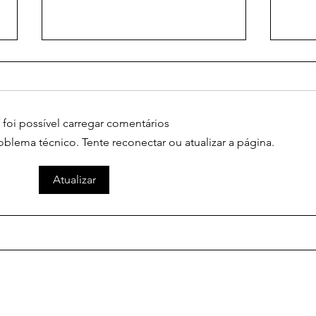
foi possível carregar comentários
lema técnico. Tente reconectar ou atualizar a página.
Guia para orações poderosas
ORA
Atualizar
para fortalecer amor
E S
DEI
APA
TE 