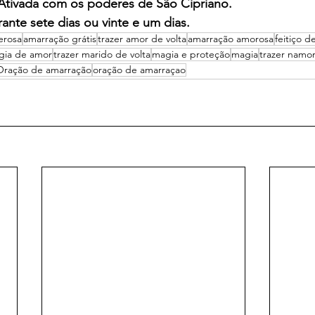
 Ativada com os poderes de São Cipriano.
ante sete dias ou vinte e um dias.
erosa
amarração grátis
trazer amor de volta
amarração amorosa
feitiço d
gia de amor
trazer marido de volta
magia e proteção
magia
trazer namor
Oração de amarração
oração de amarraçao