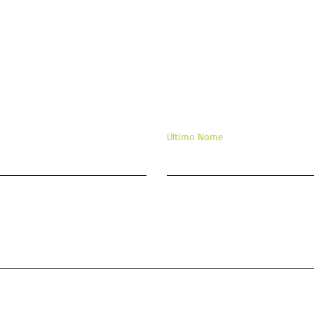
ixe sua mensagem/comentár
Ultimo Nome