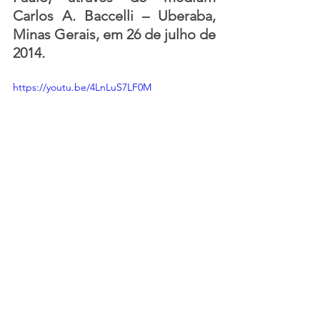
Carlos A. Baccelli – Uberaba, 
Minas Gerais, em 26 de julho de 
2014.
https://youtu.be/4LnLuS7LF0M
psicografia
carta psicografada
Chico Xavier
Allan Kardec
Boate Kiss
Vítima da Boate Kiss
psicografia de uma vítima da boate kiss
carta psicografada de uma vítima da Boate Kiss