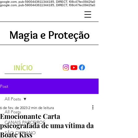
google.com, pub-5900443611344185, DIRECT, f08c47fec0942fa0
google.com, pub-5900443611344185, DIRECT, f08c47fec0942fa0
Magia e Proteção
A ENERGIA DO UNIVERSO
ATRAVÉS DAS ORAÇÕES
INÍCIO
Post
All Posts
6 de fev. de 2023
2 min de leitura
All Posts
Emocionante Carta
CANAIS PARCEIROS
psicografada de uma vítima da
Boate Kiss
SÃO CIPRIANO