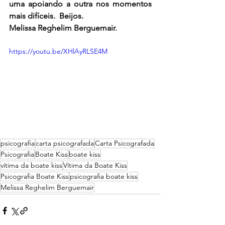
uma apoiando a outra nos momentos 
mais difíceis.  Beijos.
Melissa Reghelim Berguemair.
https://youtu.be/XHlAyRLSE4M
psicografia
carta psicografada
Carta Psicografada
Psicografia
Boate Kiss
boate kiss
vítima da boate kiss
Vítima da Boate Kiss
Psicografia Boate Kiss
psicografia boate kiss
Melissa Reghelim Berguemair