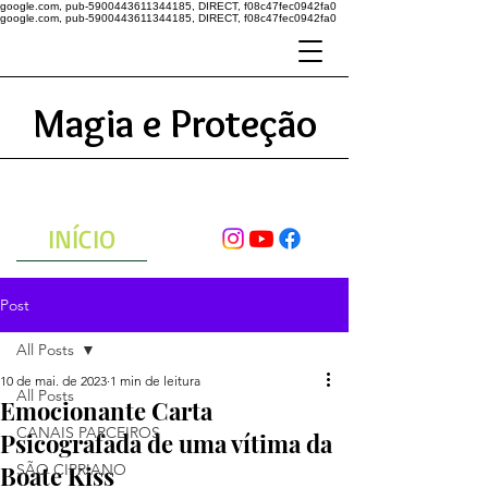
google.com, pub-5900443611344185, DIRECT, f08c47fec0942fa0
google.com, pub-5900443611344185, DIRECT, f08c47fec0942fa0
Magia e Proteção
A ENERGIA DO UNIVERSO
ATRAVÉS DAS ORAÇÕES
INÍCIO
Post
All Posts
10 de mai. de 2023
1 min de leitura
All Posts
Emocionante Carta
CANAIS PARCEIROS
Psicografada de uma vítima da
Boate Kiss
SÃO CIPRIANO