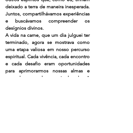
deixado a terra de maneira inesperada. 
Juntos, compartilhávamos experiências 
e buscávamos compreender os 
desígnios divinos.
A vida na carne, que um dia julguei ter 
terminado, agora se mostrava como 
uma etapa valiosa em nosso percurso 
espiritual. Cada vivência, cada encontro 
e cada desafio eram oportunidades 
para aprimorarmos nossas almas e 
ascendermos a planos mais elevados. A 
vida espiritual, entrelaçada com os 
ensinamentos cristãos, me revelou que 
a misericórdia e o amor de Deus são 
infinitos. Não é necessário viver apenas 
uma existência terrena para encontrar a 
paz e a iluminação.
A vida é um ciclo, e nossas 