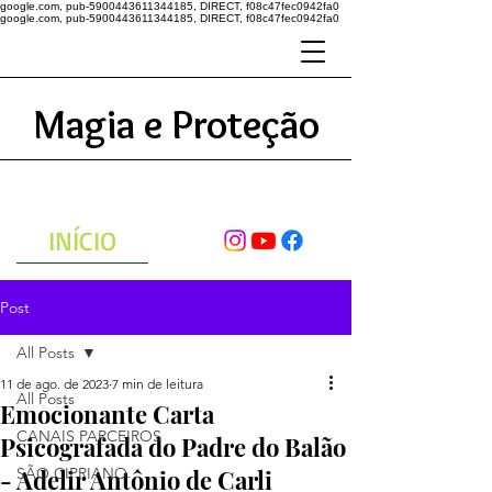
google.com, pub-5900443611344185, DIRECT, f08c47fec0942fa0
google.com, pub-5900443611344185, DIRECT, f08c47fec0942fa0
Magia e Proteção
A ENERGIA DO UNIVERSO
ATRAVÉS DAS ORAÇÕES
INÍCIO
Post
All Posts
11 de ago. de 2023
7 min de leitura
All Posts
Emocionante Carta
CANAIS PARCEIROS
Psicografada do Padre do Balão
- Adelir Antônio de Carli
SÃO CIPRIANO