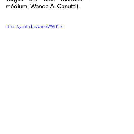
médium: Wanda A. Canutti).
https://youtu.be/UpxkVWH1-kI
carta psicografada
Carta Psicografada
Carta Psicografada do Presidente Getúlio Vargas
Carta Psicografada de Getúlio Vargas
Psicografia de Getúlio Vargas
Presidente Getúlio Vargas
Getúlio Vargas