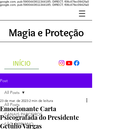
google.com, pub-5900443611344185, DIRECT, f08c47fec0942fa0
google.com, pub-5900443611344185, DIRECT, f08c47fec0942fa0
Magia e Proteção
A ENERGIA DO UNIVERSO
ATRAVÉS DAS ORAÇÕES
INÍCIO
Post
All Posts
23 de mar. de 2023
2 min de leitura
All Posts
Emocionante Carta
CANAIS PARCEIROS
Psicografada do Presidente
Getúlio Vargas
SÃO CIPRIANO