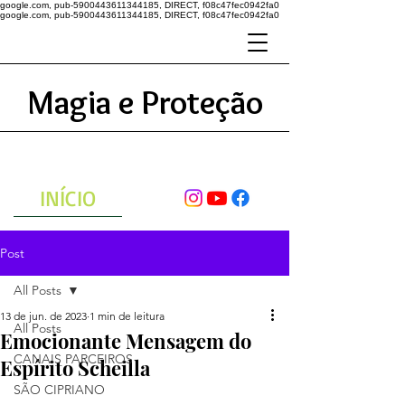
google.com, pub-5900443611344185, DIRECT, f08c47fec0942fa0
google.com, pub-5900443611344185, DIRECT, f08c47fec0942fa0
Magia e Proteção
A ENERGIA DO UNIVERSO
ATRAVÉS DAS ORAÇÕES
INÍCIO
Post
All Posts
13 de jun. de 2023
1 min de leitura
All Posts
Emocionante Mensagem do
CANAIS PARCEIROS
Espírito Scheilla
SÃO CIPRIANO