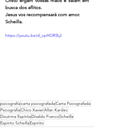
Cristo ergam vossas mãos e saiam em 
busca dos aflitos.
Jesus vos recompensará com amor.
Scheilla.
https://youtu.be/d_cpHOR3LjI
psicografia
carta psicografada
Carta Psicografada
Psicografia
Chico Xavier
Allan Kardec
Doutrina Espírita
Divaldo Franco
Scheilla
Espírito Scheilla
Espírito