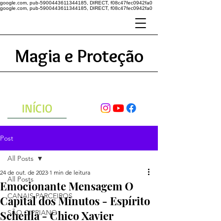
google.com, pub-5900443611344185, DIRECT, f08c47fec0942fa0
google.com, pub-5900443611344185, DIRECT, f08c47fec0942fa0
Magia e Proteção
A ENERGIA DO UNIVERSO
ATRAVÉS DAS ORAÇÕES
INÍCIO
Post
All Posts
24 de out. de 2023
1 min de leitura
All Posts
Emocionante Mensagem O
CANAIS PARCEIROS
Capital dos Minutos - Espírito
Scheilla - Chico Xavier
SÃO CIPRIANO