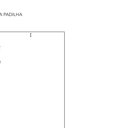
A PADILHA
e
o