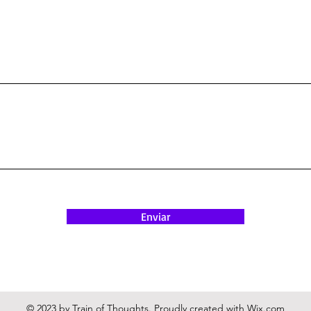
Enviar
© 2023 by Train of Thoughts. Proudly created with
Wix.com