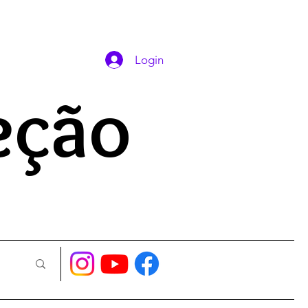
DAS ORAÇÕES
Login
eção