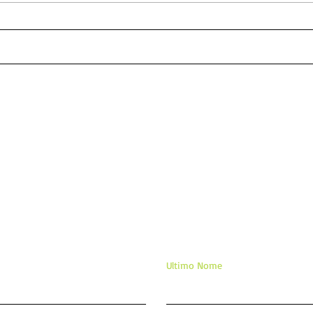
Guia para orações poderosas
ORA
para fortalecer amor
E S
DEI
APA
TE 
ixe sua mensagem/comentár
Ultimo Nome