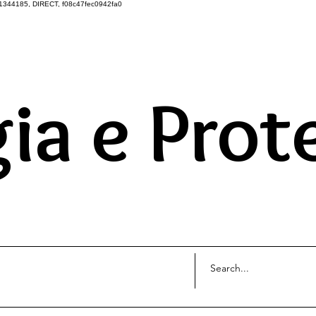
1344185, DIRECT, f08c47fec0942fa0
DO UNIVERSO ATRAVÉS 
ia e Prot