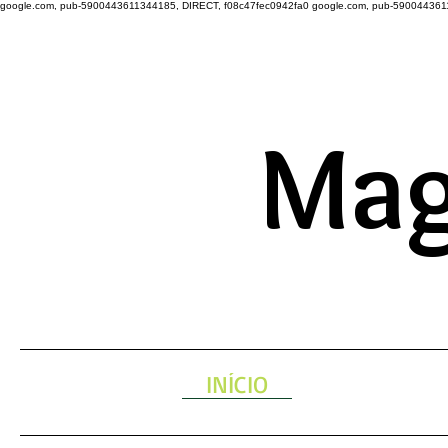
google.com, pub-5900443611344185, DIRECT, f08c47fec0942fa0
google.com, pub-590044361
A ENERGIA 
Mag
INÍCIO