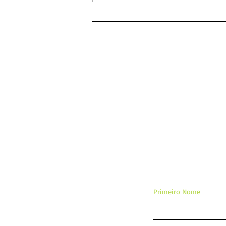
As mais poderosas orações
amorosas: um caminho para
o coração desejado
De
Primeiro Nome