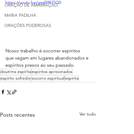
https://youtu.be/gm0i9ftTIQ0
ORAÇÃO DE AMARRAÇÃO
MARIA PADILHA
ORAÇÕES PODEROSAS
Nosso trabalho é socorrer espíritos 
que vagam em lugares abandonados e 
espíritos presos ao seu passado.
doutrina espírita
espiritos aprisionados
espírito sofredor
socorro espiritual
espírita
Ver tudo
Posts recentes