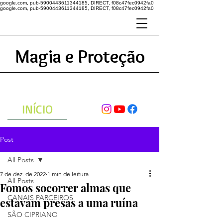
google.com, pub-5900443611344185, DIRECT, f08c47fec0942fa0
google.com, pub-5900443611344185, DIRECT, f08c47fec0942fa0
Magia e Proteção
A ENERGIA DO UNIVERSO
ATRAVÉS DAS ORAÇÕES
INÍCIO
Post
All Posts
7 de dez. de 2022
1 min de leitura
All Posts
Fomos socorrer almas que
CANAIS PARCEIROS
estavam presas a uma ruína
SÃO CIPRIANO