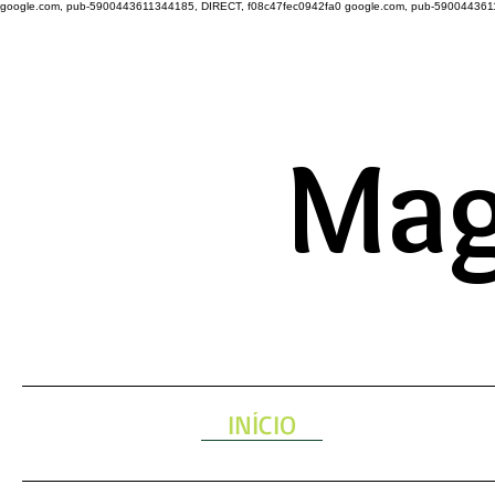
google.com, pub-5900443611344185, DIRECT, f08c47fec0942fa0
google.com, pub-590044361
A ENERGIA 
Mag
INÍCIO