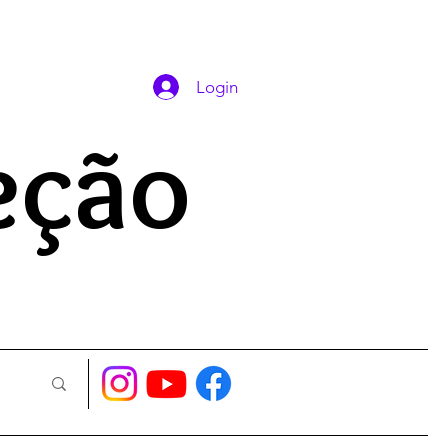
DAS ORAÇÕES
Login
eção