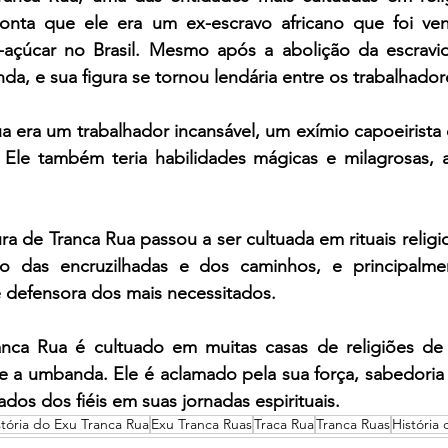
 conta que ele era um ex-escravo africano que foi ve
açúcar no Brasil. Mesmo após a abolição da escravid
a, e sua figura se tornou lendária entre os trabalhador
a era um trabalhador incansável, um exímio capoeirista e
Ele também teria habilidades mágicas e milagrosas, 
a de Tranca Rua passou a ser cultuada em rituais relig
ão das encruzilhadas e dos caminhos, e principalm
 defensora dos mais necessitados. 
nca Rua é cultuado em muitas casas de religiões de ma
a umbanda. Ele é aclamado pela sua força, sabedoria e
ados dos fiéis em suas jornadas espirituais.
stória do Exu Tranca Rua
Exu Tranca Ruas
Traca Rua
Tranca Ruas
História