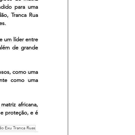
ndido para uma 
ão, Tranca Rua 
es. 
 um líder entre 
além de grande 
iosos, como uma 
ente como uma 
triz africana, 
 proteção, e é 
 do Exu Tranca Ruas