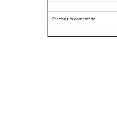
Escreva um comentário
As Melhores Orações
Eficazes para
Relacionamentos: Amarração
Amorosa para Fortalecer
Laços
De