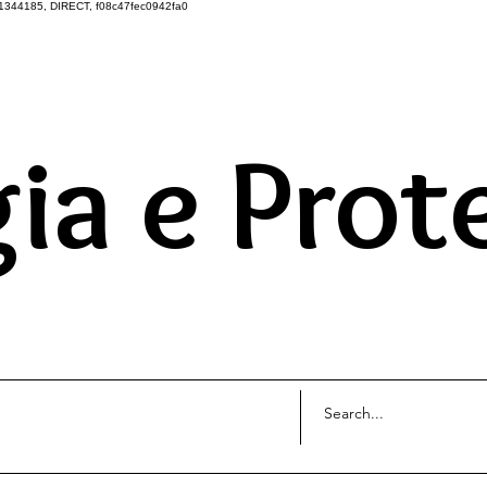
1344185, DIRECT, f08c47fec0942fa0
DO UNIVERSO ATRAVÉS 
ia e Prot