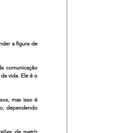
der a figura de 
da comunicação 
da vida. Ele é o 
sos, mas isso é 
co, dependendo 
iões de matriz 