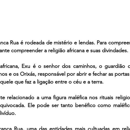
anca Rua é rodeada de mistério e lendas. Para compreen
ante compreender a religião africana e suas divindades. 
 africana, Exu é o senhor dos caminhos, o guardião 
s e os Orixás, responsável por abrir e fechar as portas 
uele que faz a ligação entre o céu e a terra. 
 relacionado a uma figura maléfica nos rituais religio
equivocada. Ele pode ser tanto benéfico como maléfi
ivíduo. 
ranca Rua, uma das entidades mais cultuadas em relig