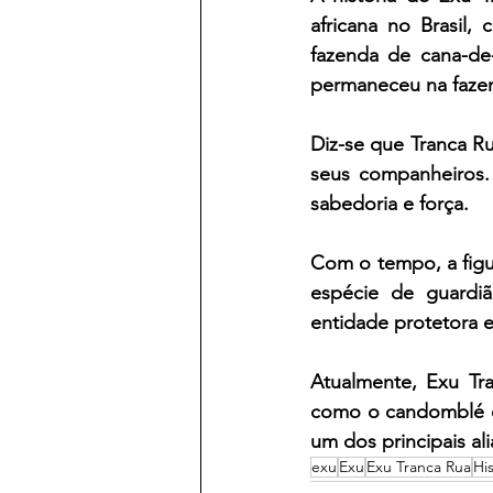
africana no Brasil,
fazenda de cana-de-
permaneceu na fazend
Diz-se que Tranca Ru
seus companheiros. 
sabedoria e força. 
Com o tempo, a figur
espécie de guardi
entidade protetora e
Atualmente, Exu Tra
como o candomblé e 
um dos principais ali
exu
Exu
Exu Tranca Rua
Hi