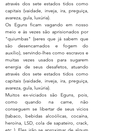
através dos sete estados tidos como 
capitais (vaidade, inveja, ira, preguiça, 
avareza, gula, luxúria).
Os Eguns ficam vagando em nosso 
meio e às vezes são aprisionados por 
"quiumbas" (seres que já sabem que 
são desencarnados e fogem do 
auxílio), servindo-lhes como escravos e 
muitas vezes usados para sugarem 
energia de seus desafetos, atuando 
através dos sete estados tidos como 
capitais (vaidade, inveja, ira, preguiça, 
avareza, gula, luxúria).
Muitos ex-viciados são Eguns, pois, 
como quando na carne, não 
conseguem se libertar de seus vícios 
(tabaco, bebidas alcoólicas, cocaína, 
heroína, LSD, cola de sapateiro, crack, 
etc..). Eles irão se aproximar de algum 