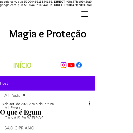
google.com, pub-5900443611344185, DIRECT, f08c47fec0942fa0
google.com, pub-5900443611344185, DIRECT, f08c47fec0942fa0
Magia e Proteção
A ENERGIA DO UNIVERSO
ATRAVÉS DAS ORAÇÕES
INÍCIO
Post
All Posts
13 de set. de 2022
2 min de leitura
All Posts
O que é Egum
CANAIS PARCEIROS
SÃO CIPRIANO