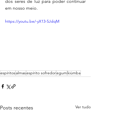
dos seres de luz para poder continuar 
em nosso meio.
https://youtu.be/-yX13-5JdqM
espíritos
almas
espírito sofredor
egum
kiúmba
Ver tudo
Posts recentes