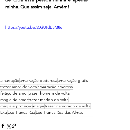
minha. Que assim seja. Amém!
https://youtu.be/20dUIdBcM8c
amarração
amarração poderosa
amarração grátis
trazer amor de volta
amarração amorosa
feitiço de amor
trazer homem de volta
magia de amor
trazer marido de volta
magia e proteção
magia
trazer namorado de volta
Exu
Exu Tranca Rua
Exu Tranca Rua das Almas