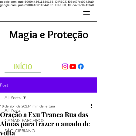
google.com, pub-5900443611344185, DIRECT, f08c47fec0942fa0
google.com, pub-5900443611344185, DIRECT, f08c47fec0942fa0
Magia e Proteção
A ENERGIA DO UNIVERSO
ATRAVÉS DAS ORAÇÕES
INÍCIO
Post
All Posts
18 de abr. de 2023
1 min de leitura
All Posts
Oração a Exu Tranca Rua das
CANAIS PARCEIROS
Almas para trazer o amado de
volta
SÃO CIPRIANO