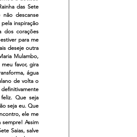
ainha das Sete 
 não descanse 
pela inspiração 
a dos corações 
estiver para me 
is deseje outra 
Maria Mulambo, 
meu favor, gira 
ansforma, água 
ulano de volta o 
efinitivamente 
liz. Que seja 
o seja eu. Que 
contro, ele me 
 sempre! Assim 
te Saias, salve 