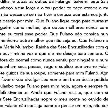
adilha, e todas as outras da Falange. Salvem! Sete Sai
conheço a tua força e o teu poder, te peço atenda o m
não descanse se não tiver a certeza que estamos junto
 desejo por mim. Que Fulano fique cego para outras mu
nguém como mulher, que outras mulheres nunca cons
te eu terei esse poder. Que Fulano não consiga nunc
nenhuma outra mulher que não seja eu. Que Fulano me
a Maria Mulambo, Rainha das Sete Encruzilhadas com qu
ouvir minha voz e que ele me deseje para sempre. Qu
ora do normal como nunca sentiu por ninguém e nunca 
panham seus passos, rogo e suplico que amarre Fulan
Sete guizos de sua roupa, somente para mim Fulano. Agr
favor e vou divulgar seu nome em troca desse pedido 
ulanbo traga Fulano para mim hoje, agora e sempre f
efinitivamente. Ainda que Fulano resista, que com s
s Sete Encruzilhadas sopre o meu nome no ouvido del
e Fulano não consiga parar de pensar em mim, não consi