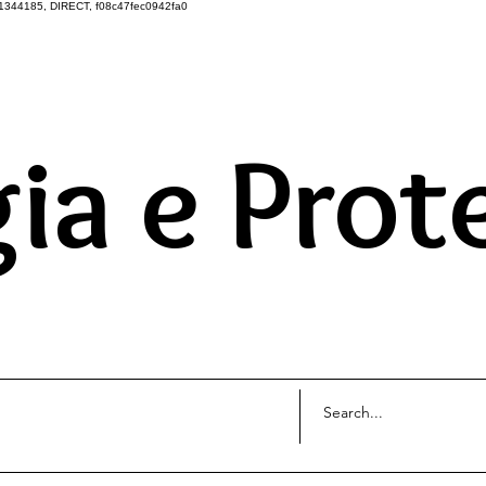
1344185, DIRECT, f08c47fec0942fa0
DO UNIVERSO ATRAVÉS 
ia e Prot