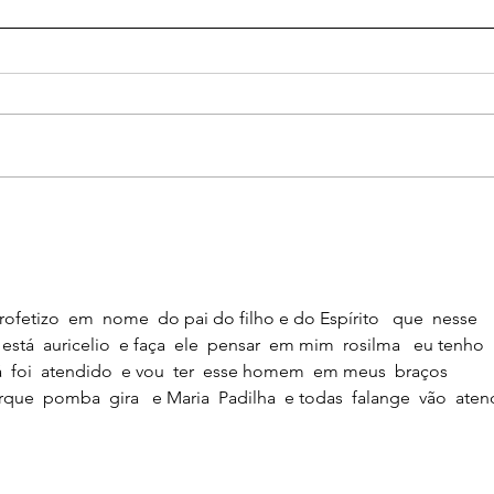
Guia para orações poderosas
ORA
para fortalecer amor
E S
DEI
APA
TE 
fetizo  em  nome  do pai do filho e do Espírito   que  nesse  
tá  auricelio  e faça  ele  pensar  em mim  rosilma   eu tenho  
á  foi  atendido  e vou  ter  esse homem  em meus  braços  
e  pomba  gira   e Maria  Padilha  e todas  falange  vão  aten