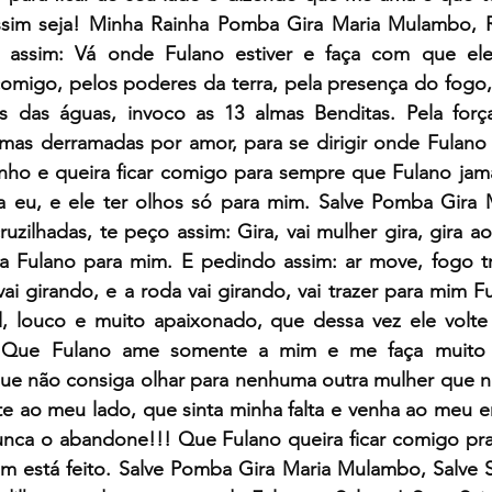
 Assim seja! Minha Rainha Pomba Gira Maria Mulambo, R
o assim: Vá onde Fulano estiver e faça com que ele
omigo, pelos poderes da terra, pela presença do fogo, 
es das águas, invoco as 13 almas Benditas. Pela forç
imas derramadas por amor, para se dirigir onde Fulano 
inho e queira ficar comigo para sempre que Fulano jama
 eu, e ele ter olhos só para mim. Salve Pomba Gira 
uzilhadas, te peço assim: Gira, vai mulher gira, gira ao 
a Fulano para mim. E pedindo assim: ar move, fogo tr
vai girando, e a roda vai girando, vai trazer para mim F
l, louco e muito apaixonado, que dessa vez ele volte d
 Que Fulano ame somente a mim e me faça muito fe
ue não consiga olhar para nenhuma outra mulher que nã
e ao meu lado, que sinta minha falta e venha ao meu en
nca o abandone!!! Que Fulano queira ficar comigo pra
sim está feito. Salve Pomba Gira Maria Mulambo, Salve Se