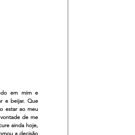
ndo em mim e 
 e beijar. Que 
 estar ao meu 
 vontade de me 
re ainda hoje, 
omou a decisão 