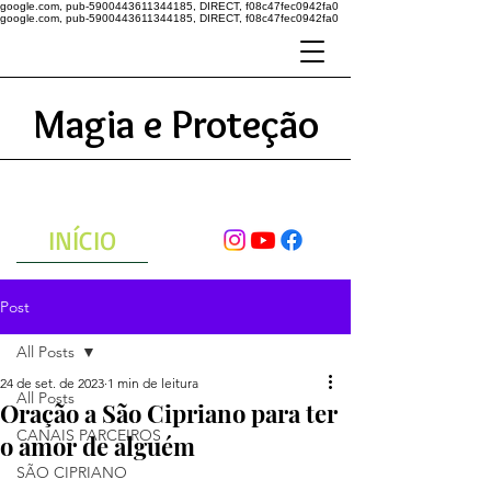
google.com, pub-5900443611344185, DIRECT, f08c47fec0942fa0
google.com, pub-5900443611344185, DIRECT, f08c47fec0942fa0
Magia e Proteção
A ENERGIA DO UNIVERSO
ATRAVÉS DAS ORAÇÕES
INÍCIO
Post
All Posts
24 de set. de 2023
1 min de leitura
All Posts
Oração a São Cipriano para ter
CANAIS PARCEIROS
o amor de alguém
SÃO CIPRIANO