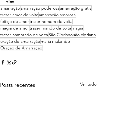
dias. 
amarração
amarração poderosa
amarração grátis
trazer amor de volta
amarração amorosa
feitiço de amor
trazer homem de volta
magia de amor
trazer marido de volta
magia
trazer namorado de volta
São Cipriano
são cipriano
oração de amarração
maria mulambo
Oração de Amarração
Ver tudo
Posts recentes