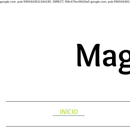
google.com, pub-5900443611344185, DIRECT, f08c47fec0942fa0
google.com, pub-590044361
A ENERGIA 
Mag
INÍCIO