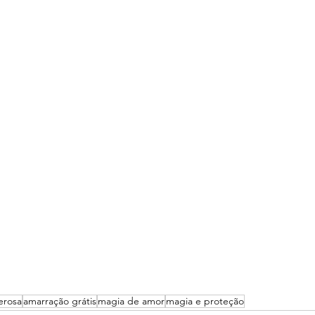
erosa
amarração grátis
magia de amor
magia e proteção