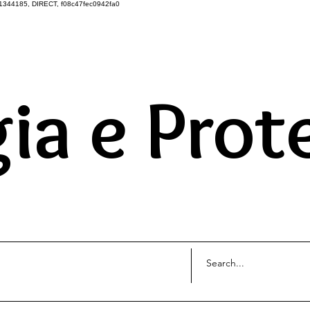
1344185, DIRECT, f08c47fec0942fa0
DO UNIVERSO ATRAVÉS 
ia e Prot