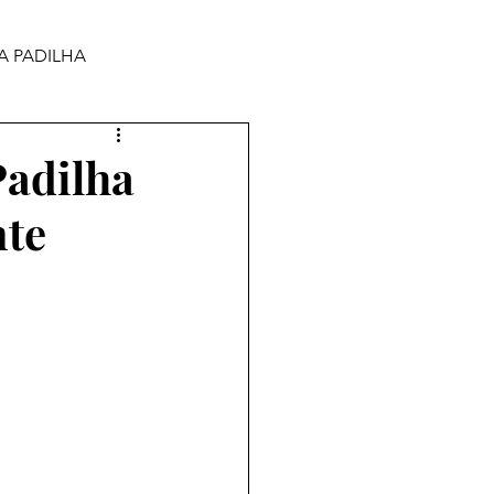
A PADILHA
Padilha
nte