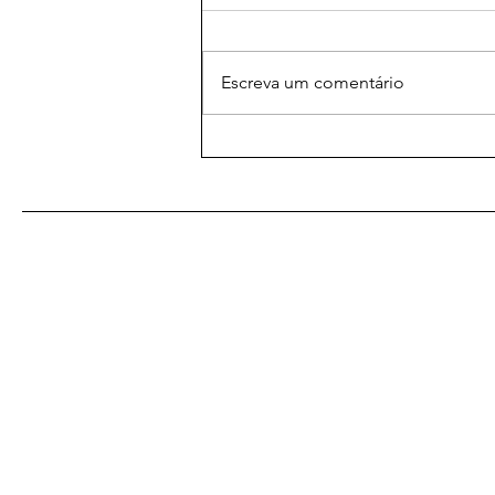
Escreva um comentário
As mais poderosas orações
amorosas: um caminho para
o coração desejado
De