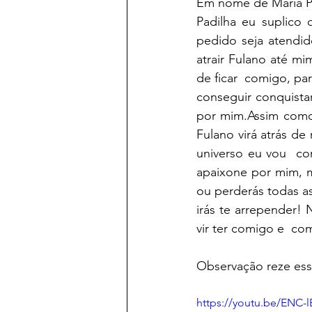
Em nome de Maria Pa
Padilha eu suplico
pedido seja atendi
atrair Fulano até m
de ficar  comigo, p
conseguir conquista
por mim.Assim como
Fulano virá atrás de
universo eu vou  co
apaixone por mim, m
ou perderás todas a
irás te arrepender!
vir ter comigo e  co
Observação reze ess
https://youtu.be/ENC-