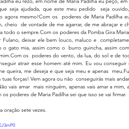
dilha eu rezo, em nome de Maria Padilha eu peço, em 
 que seja ajudada, que este meu pedido  seja ouvido
do agora mesmo!Com os  poderes de Maria Padilha eu
im, cheio  de vontade de me agarrar, de me abraçar e c
ara todo o sempre.Com os poderes da Pomba Gira Maria P
r Fulano, deixar ele bem louco, maluco e  completame
 o gato mia, assim como o  burro guincha, assim com
 mim.Com os  poderes do vento, da lua, do sol e de tod
nseguir atrair esse homem até mim. Eu vou conseguir c
e queira, me deseja e que seja meu e apenas  meu.Fu
s tuas forças! Vem agora ou não  conseguirás mais anda
 Não vais amar  mais ninguém, apenas vais amar a mim, 
m os poderes de Maria Padilha sei que isso se vai firmar
a oração sete vezes.
lEJ3mP0