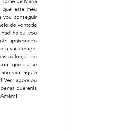
 nome de Maria 
, que este meu 
 vou conseguir 
heio de vontade 
adilha eu  vou 
nte apaixonado 
o a vaca muge, 
as as forças do 
om que ele se  
lano vem agora 
r! Vem agora ou 
apenas quererás 
.  Amém!