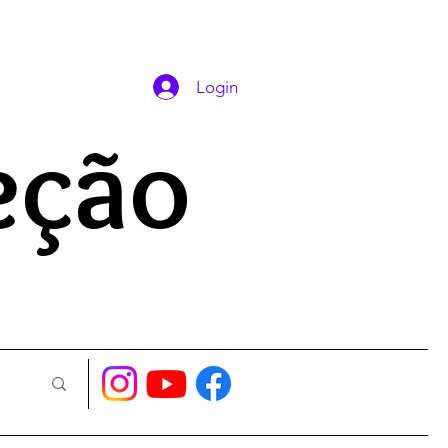
DAS ORAÇÕES
Login
eção