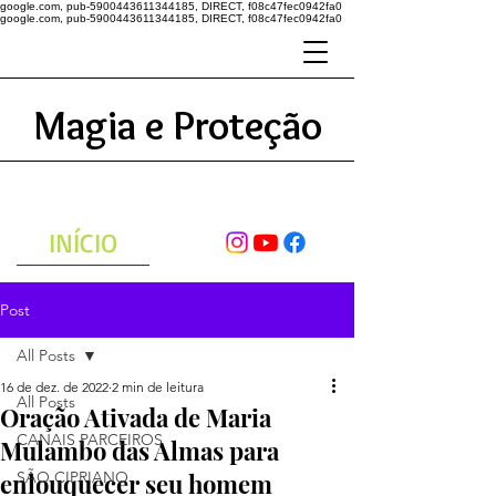
google.com, pub-5900443611344185, DIRECT, f08c47fec0942fa0
google.com, pub-5900443611344185, DIRECT, f08c47fec0942fa0
Magia e Proteção
A ENERGIA DO UNIVERSO
ATRAVÉS DAS ORAÇÕES
INÍCIO
Post
All Posts
16 de dez. de 2022
2 min de leitura
All Posts
Oração Ativada de Maria
CANAIS PARCEIROS
Mulambo das Almas para
enlouquecer seu homem
SÃO CIPRIANO