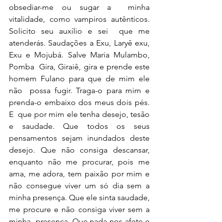
obsediar-me ou sugar a  minha 
vitalidade, como vampiros autênticos. 
Solicito seu auxílio e sei  que me 
atenderás. Saudações a Exu, Laryê exu, 
Exu e Mojubá. Salve Maria Mulambo, 
Pomba  Gira, Giraiê, gira e prende este 
homem Fulano para que de mim ele 
não  possa fugir. Traga-o para mim e 
prenda-o embaixo dos meus dois pés. 
E  que por mim ele tenha desejo, tesão 
e saudade. Que todos os seus  
pensamentos sejam inundados deste 
desejo. Que não consiga descansar,  
enquanto não me procurar, pois me 
ama, me adora, tem paixão por mim e  
não consegue viver um só dia sem a 
minha presença. Que ele sinta saudade, 
me procure e não consiga viver sem a 
minha  presença. Que nada nos afete e 