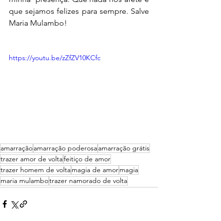
que sejamos felizes para sempre. Salve 
Maria Mulambo! 
https://youtu.be/zZfZV10KCfc
amarração
amarração poderosa
amarração grátis
trazer amor de volta
feitiço de amor
trazer homem de volta
magia de amor
magia
maria mulambo
trazer namorado de volta