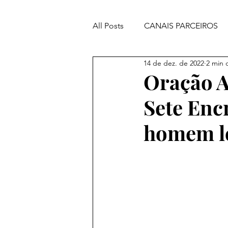
All Posts
CANAIS PARCEIROS
14 de dez. de 2022
2 min d
ORAÇÕES PODEROSAS
Oração A
Sete Enc
homem l