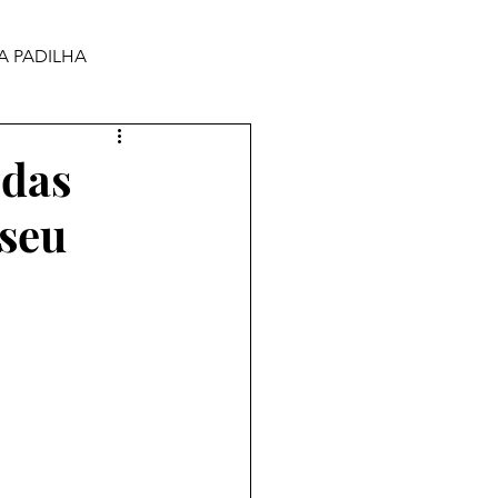
A PADILHA
 das
 seu