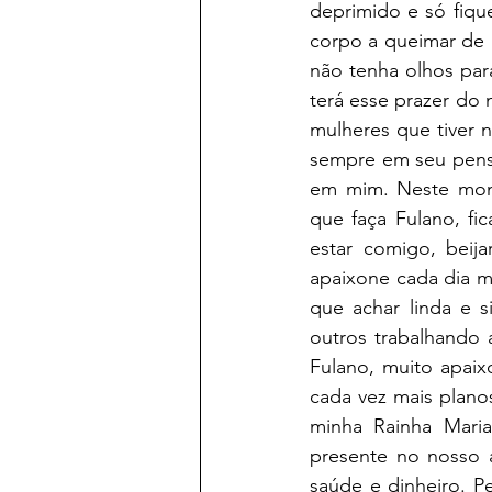
deprimido e só fiqu
corpo a queimar de 
não tenha olhos par
terá esse prazer do 
mulheres que tiver 
sempre em seu pensa
em mim. Neste momen
que faça Fulano, fi
estar comigo, beij
apaixone cada dia ma
que achar linda e s
outros trabalhando 
Fulano, muito apaix
cada vez mais plano
minha Rainha Maria
presente no nosso 
saúde e dinheiro. P