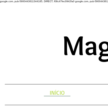
google.com, pub-5900443611344185, DIRECT, f08c47fec0942fa0
google.com, pub-590044361
A ENERGIA 
Mag
INÍCIO