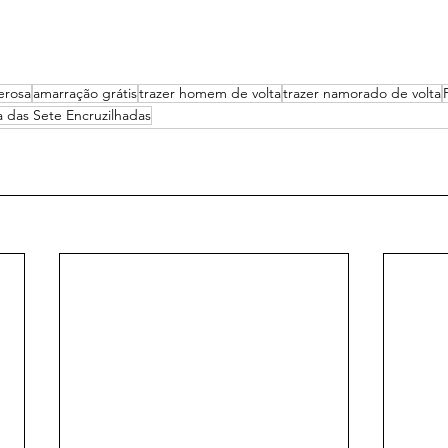
erosa
amarração grátis
trazer homem de volta
trazer namorado de volta
a das Sete Encruzilhadas