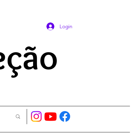
DAS ORAÇÕES
Login
eção