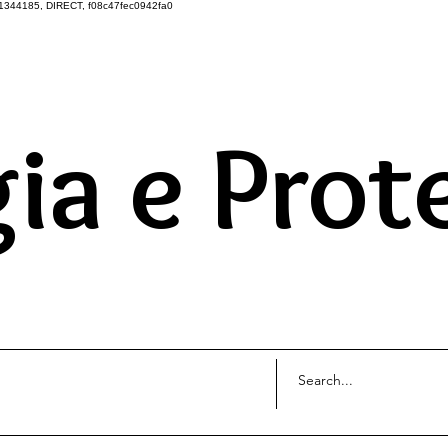
1344185, DIRECT, f08c47fec0942fa0
DO UNIVERSO ATRAVÉS 
ia e Prot