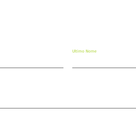
ixe sua mensagem/comentár
Ultimo Nome