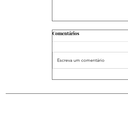
Comentários
Escreva um comentário
As mais poderosas orações
amorosas: um caminho para
o coração desejado