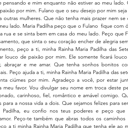
e pensando e mim enquanto não estiver ao meu lado. Q
paixão por mim. Fulano que o seu desejo por mim seja 
a outras mulheres. Que não tenha mais prazer nem se di
meu lado. Maria Padilha peço que o Fulano  fique com ó
na rua e se sinta bem em casa do meu lado. Peço que F
mento, que sinta o seu coração encher de alegria sem
to, peço a ti, minha Rainha Maria Padilha das Sete 
car louco de paixão por mim. Ele somente ficará louco
ar, abraçar e me amar. Que tenha sonhos bonitos co
is. Peço ajuda a ti, minha Rainha Maria Padilha das sete
inta ciúmes por mim. Agradeço a você, por estar jun
a meu favor. Vou divulgar seu nome em troca deste ped
onado, carinhoso, fiel, romântico e amável comigo. Qu
s para a nossa vida a dois. Que sejamos felizes para s
 Padilha, eu confio nos teus poderes e peço que e
amor. Peço-te também que abras todos os caminhos a
eço a ti minha Rainha Maria Padilha que tenha ele ao m