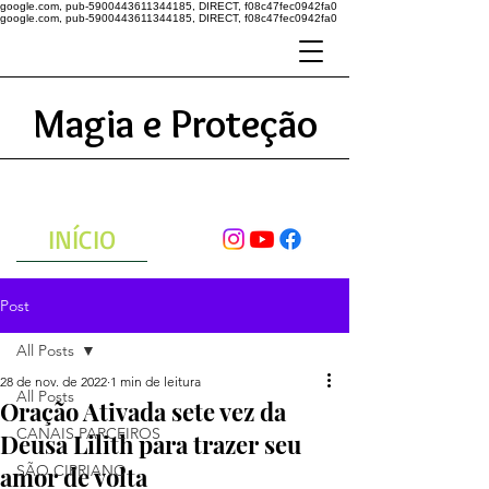
google.com, pub-5900443611344185, DIRECT, f08c47fec0942fa0
google.com, pub-5900443611344185, DIRECT, f08c47fec0942fa0
Magia e Proteção
A ENERGIA DO UNIVERSO
ATRAVÉS DAS ORAÇÕES
INÍCIO
Post
All Posts
28 de nov. de 2022
1 min de leitura
All Posts
Oração Ativada sete vez da
CANAIS PARCEIROS
Deusa Lilith para trazer seu
amor de volta
SÃO CIPRIANO