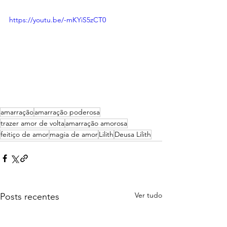
https://youtu.be/-mKYiS5zCT0
amarração
amarração poderosa
trazer amor de volta
amarração amorosa
feitiço de amor
magia de amor
Lilith
Deusa Lilith
Ver tudo
Posts recentes