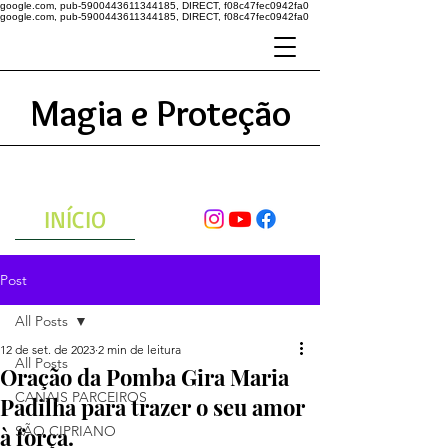
google.com, pub-5900443611344185, DIRECT, f08c47fec0942fa0
google.com, pub-5900443611344185, DIRECT, f08c47fec0942fa0
Magia e Proteção
A ENERGIA DO UNIVERSO
ATRAVÉS DAS ORAÇÕES
INÍCIO
Post
All Posts
12 de set. de 2023
2 min de leitura
All Posts
Oração da Pomba Gira Maria
CANAIS PARCEIROS
Padilha para trazer o seu amor
à força.
SÃO CIPRIANO