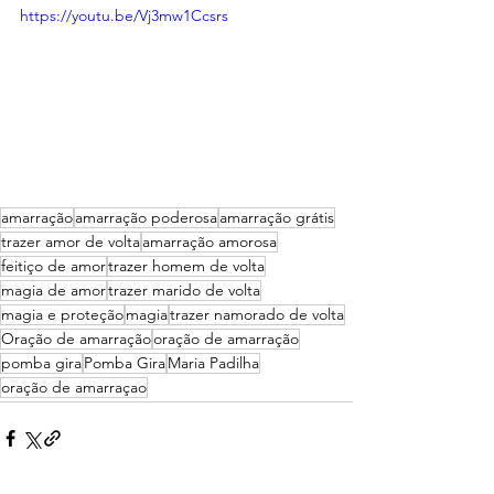
https://youtu.be/Vj3mw1Ccsrs
amarração
amarração poderosa
amarração grátis
trazer amor de volta
amarração amorosa
feitiço de amor
trazer homem de volta
magia de amor
trazer marido de volta
magia e proteção
magia
trazer namorado de volta
Oração de amarração
oração de amarração
pomba gira
Pomba Gira
Maria Padilha
oração de amarraçao