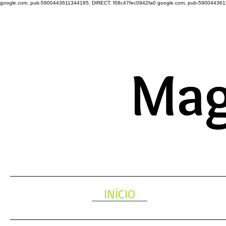
google.com, pub-5900443611344185, DIRECT, f08c47fec0942fa0
google.com, pub-590044361
A ENERGIA 
Mag
INÍCIO