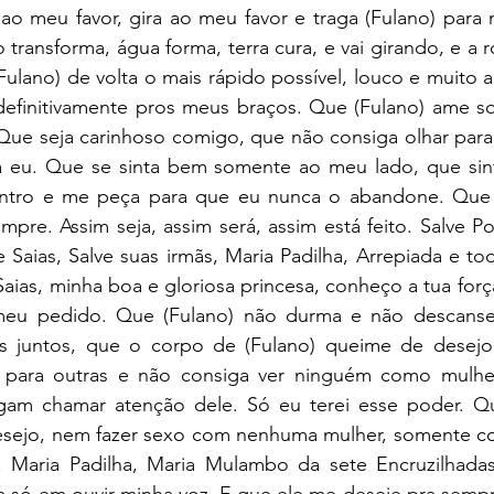
a ao meu favor, gira ao meu favor e traga (Fulano) para
transforma, água forma, terra cura, e vai girando, e a r
(Fulano) de volta o mais rápido possível, louco e muito 
 definitivamente pros meus braços. Que (Fulano) ame s
. Que seja carinhoso comigo, que não consiga olhar par
 eu. Que se sinta bem somente ao meu lado, que sinta
tro e me peça para que eu nunca o abandone. Que (F
mpre. Assim seja, assim será, assim está feito. Salve P
Saias, Salve suas irmãs, Maria Padilha, Arrepiada e tod
Saias, minha boa e gloriosa princesa, conheço a tua força
eu pedido. Que (Fulano) não durma e não descanse s
s juntos, que o corpo de (Fulano) queime de desejo
o para outras e não consiga ver ninguém como mulher
gam chamar atenção dele. Só eu terei esse poder. Qu
esejo, nem fazer sexo com nenhuma mulher, somente com
 Maria Padilha, Maria Mulambo da sete Encruzilhada