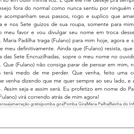
m só em ouvir minha voz. E que ele me deseje pra sempr
sejo fora do normal como nunca sentiu por ninguém e 
e acompanham seus passos, rogo e suplico que amarr
ia e nos Sete guizos de sua roupa, somente para mim
ao meu favor e vou divulgar seu nome em troca dess
. Maria Padilha traga (Fulano) para mim hoje, agora e 
e meu definitivamente. Ainda que (Fulano) resista, que
ha das Sete Encruzilhadas, sopre o meu nome no ouvido
. Que (Fulano) não consiga parar de pensar em mim, não
 terá medo de me perder. Que venha, feito uma cobr
ue venha dizendo que me quer sempre ao seu lado, e 
. Assim seja e assim será. Eu profetizo em nome do Pai
(Fulano) virá correndo atrás de mim agora!
erosa
amarração grátis
pomba gira
Pomba Gira
Maria Pailha
Rainha do In