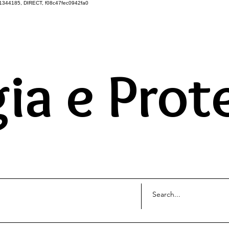
1344185, DIRECT, f08c47fec0942fa0
DO UNIVERSO ATRAVÉS 
ia e Prot