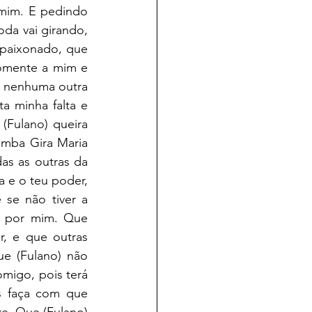
 mim. E pedindo 
oda vai girando, 
apaixonado, que 
omente a mim e 
a nenhuma outra 
 minha falta e 
ulano) queira 
omba Gira Maria 
as as outras da 
 e o teu poder, 
e não tiver a 
 por mim. Que 
, e que outras 
e (Fulano) não 
igo, pois terá 
s faça com que 