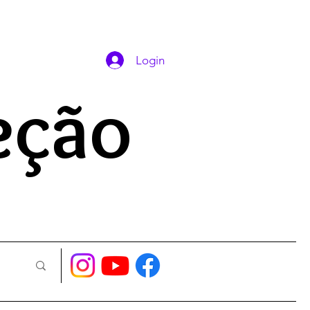
DAS ORAÇÕES
Login
eção