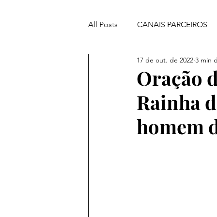
All Posts
CANAIS PARCEIROS
17 de out. de 2022
3 min d
ORAÇÕES PODEROSAS
Oração d
Rainha d
homem di