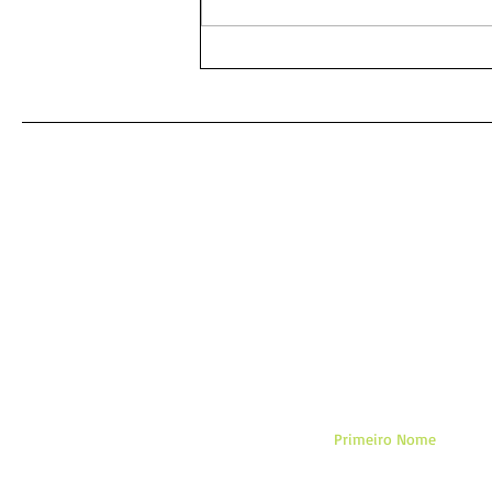
As Melhores Orações
Eficazes para
Relacionamentos: Amarração
Amorosa para Fortalecer
Laços
De
Primeiro Nome