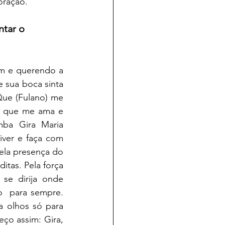
oração.
tar o 
m e querendo a 
 sua boca sinta 
ue (Fulano) me 
o que me ama e 
ba Gira Maria 
ver e faça com 
ela presença do 
itas. Pela força 
e dirija onde 
o  para sempre. 
 olhos só para 
ço assim: Gira, 