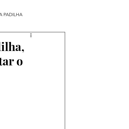
A PADILHA
ilha,
tar o