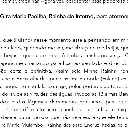
 comer, trabalhar. Agora vou apresentar essa poderosa 
ra Maria Padilha, Rainha do Inferno, para atormen
. 
a, que (Fulano) nesse momento esteja pensando em mi
meu lado, querendo me ver, me abraçar e me beijar, que
 beijar e que sua mente só tenha a minha presença. Q
, agora me chamando para ficar ao seu lado e dizend
o certa e definitiva. Assim seja Minha Rainha Pom
 sete Encruzilhadas peço assim: Vá onde (Fulano) esti
e enquanto não falar comigo, pelos poderes da terra, p
 do ar, pelas virtudes das águas, invoco as 13 almas Bend
dos e das lágrimas derramadas por amor, para que s
que ele me dê muito amor, carinho e queira ficar comig
 deseje outra pessoa que não seja eu, e que ele tenha
ra Maria Mulambo, Rainha das sete Encruzilhadas, te pe