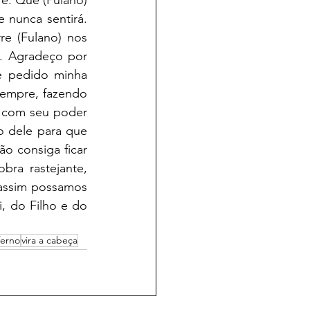
e. Que (Fulano) 
nunca sentirá. 
e (Fulano) nos 
. Agradeço por 
e pedido minha 
sempre, fazendo 
 com seu poder 
 dele para que 
 consiga ficar 
a rastejante, 
assim possamos 
, do Filho e do 
ferno
vira a cabeça