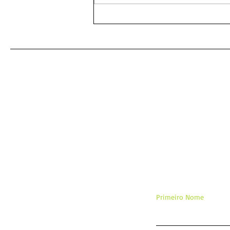
As mais poderosas orações
amorosas: um caminho para
o coração desejado
De
Primeiro Nome