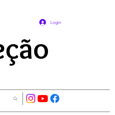
DAS ORAÇÕES
Login
eção