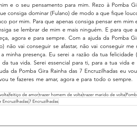
im e o seu pensamento para mim. Rezo à Pomba Gira
que consiga dominar (Fulano) de modo a que fique louco
co por mim. Para que apenas consiga pensar em mim e
nsiga se lembrar de mim e mais ninguém. E para que 
beça, agora e para sempre. Com a ajuda da Pomba Gir
o) não vai conseguir se afastar, não vai conseguir me 
a minha presença. Eu serei a razão da tua felicidade (F
 da tua vida. Serei essencial para ti, para a tua vida e 
juda da Pomba Gira Rainha das 7 Encruzilhadas eu vou 
 vou te fazeres me amar, agora e para todo o sempre.  
volta
feitiço de amor
trazer homem de volta
trazer marido de volta
Pomba
e Encruzilhadas
7 Encruzilhadas