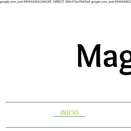
google.com, pub-5900443611344185, DIRECT, f08c47fec0942fa0
google.com, pub-590044361
A ENERGIA 
Mag
INÍCIO