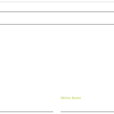
Guia para orações poderosas
ORA
para fortalecer amor
E S
DEI
APA
TE 
ixe sua mensagem/comentár
Ultimo Nome