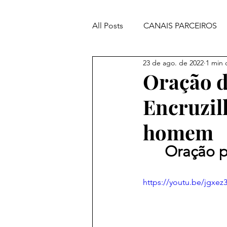
All Posts
CANAIS PARCEIROS
23 de ago. de 2022
1 min 
ORAÇÕES PODEROSAS
Oração d
Encruzil
homem
Oração p
https://youtu.be/jgxez