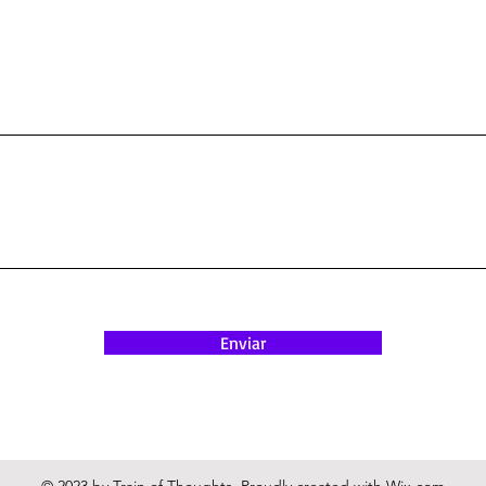
Enviar
© 2023 by Train of Thoughts. Proudly created with
Wix.com