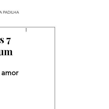
A PADILHA
s 7
 um
 amor 