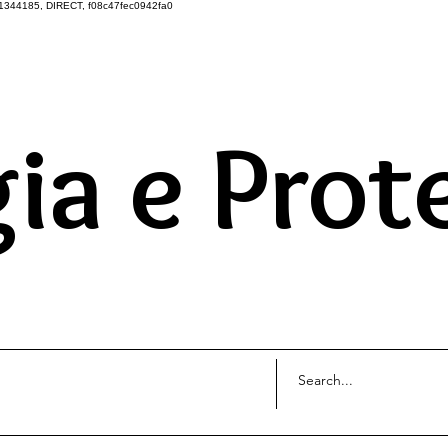
1344185, DIRECT, f08c47fec0942fa0
DO UNIVERSO ATRAVÉS 
ia e Prot