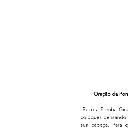
Oração da Pom
 Rezo à Pomba Gira Rainha das 7 Encruzilhadas para que encostes (Fulano) à parede e o 
coloques pensando 
sua cabeça. Para 