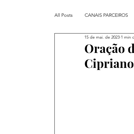
All Posts
CANAIS PARCEIROS
15 de mai. de 2023
1 min d
ORAÇÕES PODEROSAS
Oração d
Cipriano