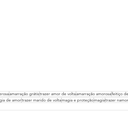
erosa
amarração grátis
trazer amor de volta
amarração amorosa
feitiço d
gia de amor
trazer marido de volta
magia e proteção
magia
trazer namor