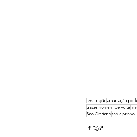
amarração
amarração pod
trazer homem de volta
ma
São Cipriano
são cipriano