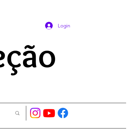
DAS ORAÇÕES
Login
eção