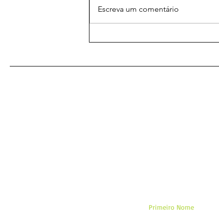
Escreva um comentário
As Melhores Orações
Eficazes para
Relacionamentos: Amarração
Amorosa para Fortalecer
Laços
De
Primeiro Nome