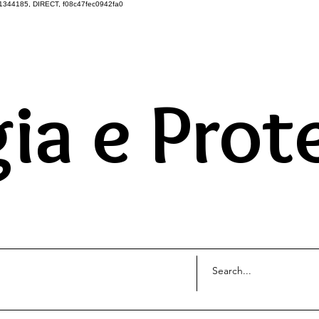
1344185, DIRECT, f08c47fec0942fa0
DO UNIVERSO ATRAVÉS 
ia e Prot