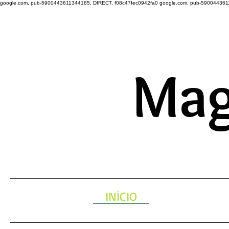
google.com, pub-5900443611344185, DIRECT, f08c47fec0942fa0
google.com, pub-590044361
A ENERGIA 
Mag
INÍCIO