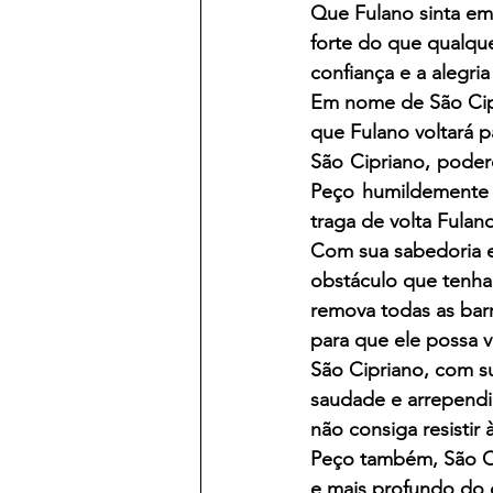
Que Fulano sinta em 
forte do que qualque
confiança e a alegri
Em nome de São Cipr
que Fulano voltará p
São Cipriano, poder
Peço humildemente q
traga de volta Fulan
Com sua sabedoria e
obstáculo que tenha
remova todas as bar
para que ele possa v
São Cipriano, com s
saudade e arrependim
não consiga resistir
Peço também, São Ci
e mais profundo do 