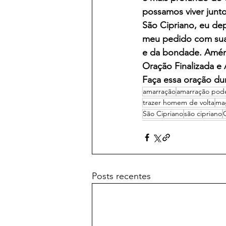
possamos viver junto
São Cipriano, eu de
meu pedido com sua 
e da bondade. Amé
Oração Finalizada e
Faça essa oração dur
amarração
amarração pod
trazer homem de volta
ma
São Cipriano
são cipriano
Posts recentes