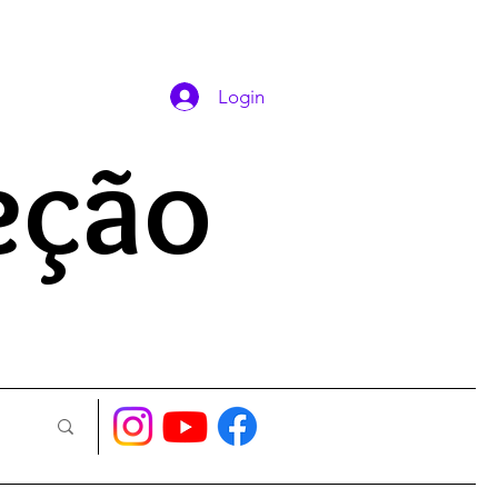
DAS ORAÇÕES
Login
eção