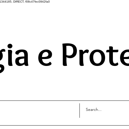
1344185, DIRECT, f08c47fec0942fa0
DO UNIVERSO ATRAVÉS 
ia e Prot