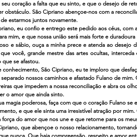
seu coração a falta que eu sinto, e que o desejo de reto
r obstáculo. São Cipriano abençoe-nos com a reconcilia
a de estarmos juntos novamente.
iano, eu confio e entrego este pedido aos céus, com a
ara mim, e que nossa união será mais forte e duradoura
oso e sábio, ouça a minha prece e atenda ao desejo d
ue você, grande mestre das artes ocultas, interceda 
o que se afastou.
 conhecimento, São Cipriano, eu te imploro que desfaç
 separado nossos caminhos e afastado Fulano de mim.
reiras que impedem a nossa reconciliação e abra os olh
er o amor que ainda sinto.
ua magia poderosa, faça com que o coração Fulano se 
ento, e que ele sinta uma irresistível atração por mim.
 à força do amor que nos une e que retorne para os meu
priano, que abençoe o nosso relacionamento, tornando
que nunca. Que haja compreensão, respeito e amor entr