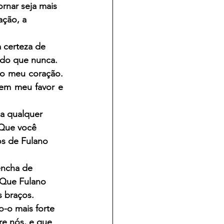
rnar seja mais 
ção, a 
 certeza de 
 do que nunca. 
o meu coração. 
em meu favor e 
a qualquer 
 Que você 
os de Fulano 
encha de 
 Que Fulano 
s braços.
-o mais forte 
e nós, e que 