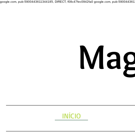
google.com, pub-5900443611344185, DIRECT, f08c47fec0942fa0
google.com, pub-590044361
A ENERGIA 
Mag
INÍCIO