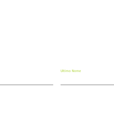
APA
TE 
ixe sua mensagem/comentár
Ultimo Nome