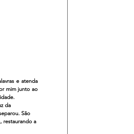
avras e atenda 
r mim junto ao 
sidade.
z da 
separou. São 
, restaurando a 