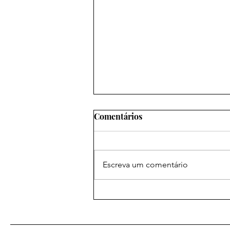
Comentários
Escreva um comentário
As mais poderosas orações
amorosas: um caminho para
o coração desejado