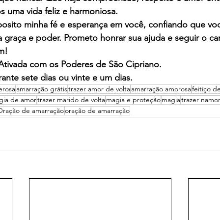
s uma vida feliz e harmoniosa.
posito minha fé e esperança em você, confiando que vo
graça e poder. Prometo honrar sua ajuda e seguir o c
m!
 Ativada com os Poderes de São Cipriano.
ante sete dias ou vinte e um dias.
erosa
amarração grátis
trazer amor de volta
amarração amorosa
feitiço d
gia de amor
trazer marido de volta
magia e proteção
magia
trazer namor
Oração de amarração
oração de amarração