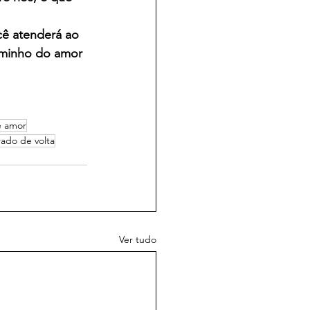
cê atenderá ao 
aminho do amor 
e amor
ado de volta
Ver tudo