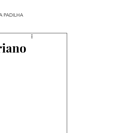
A PADILHA
riano