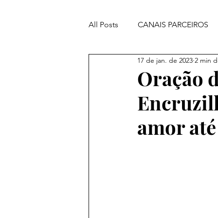
All Posts
CANAIS PARCEIROS
17 de jan. de 2023
2 min d
ORAÇÕES PODEROSAS
Oração d
Encruzil
amor até 