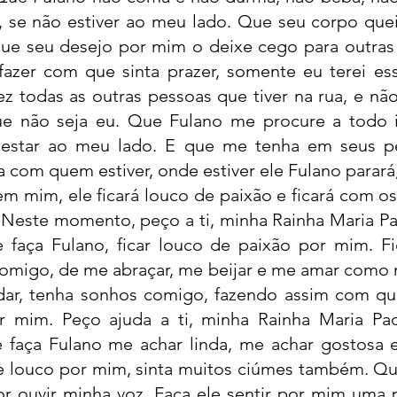
ir, se não estiver ao meu lado. Que seu corpo que
ue seu desejo por mim o deixe cego para outras
azer com que sinta prazer, somente eu terei es
z todas as outras pessoas que tiver na rua, e não
 não seja eu. Que Fulano me procure a todo ins
 estar ao meu lado. E que me tenha em seus p
com quem estiver, onde estiver ele Fulano parará,
m mim, ele ficará louco de paixão e ficará com o
este momento, peço a ti, minha Rainha Maria Pad
e faça Fulano, ficar louco de paixão por mim. Fi
comigo, de me abraçar, me beijar e me amar como 
rdar, tenha sonhos comigo, fazendo assim com qu
 mim. Peço ajuda a ti, minha Rainha Maria Padi
e faça Fulano me achar linda, me achar gostosa 
ue louco por mim, sinta muitos ciúmes também. Que
r ouvir minha voz. Faça ele sentir por mim uma p