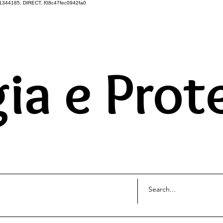
1344185, DIRECT, f08c47fec0942fa0
DO UNIVERSO ATRAVÉS 
ia e Prot