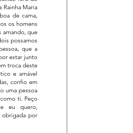
a Rainha Maria 
boa de cama, 
dos os homens 
s amando, que 
dois possamos 
essoa, que a 
r estar junto 
m troca deste 
tico e amável 
as, confio em 
do uma pessoa 
como ti. Peço 
e eu quero, 
 obrigada por 