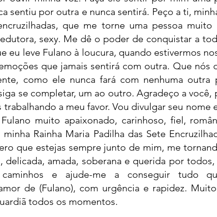
 sentiu por outra e nunca sentirá. Peço a ti, minh
 encruzilhadas, que me torne uma pessoa muito 
 sedutora, sexy. Me dê o poder de conquistar a to
ue eu leve Fulano à loucura, quando estivermos no
s emoções que jamais sentirá com outra. Que nós 
nte, como ele nunca fará com nenhuma outra p
ga se completar, um ao outro. Agradeço a você, po
 trabalhando a meu favor. Vou divulgar seu nome e
 Fulano muito apaixonado, carinhoso, fiel, român
minha Rainha Maria Padilha das Sete Encruzilhad
ero que estejas sempre junto de mim, me tornan
, delicada, amada, soberana e querida por todos, 
caminhos e ajude-me a conseguir tudo qu
amor de (Fulano), com urgência e rapidez. Muito
guardiã todos os momentos.