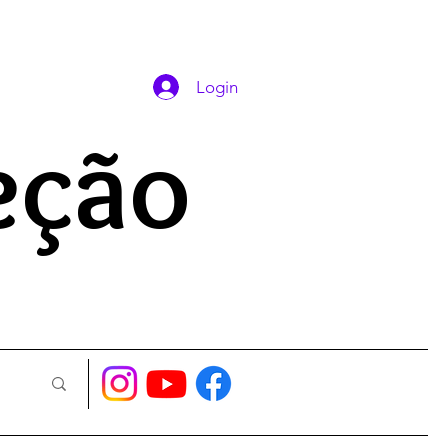
DAS ORAÇÕES
Login
eção