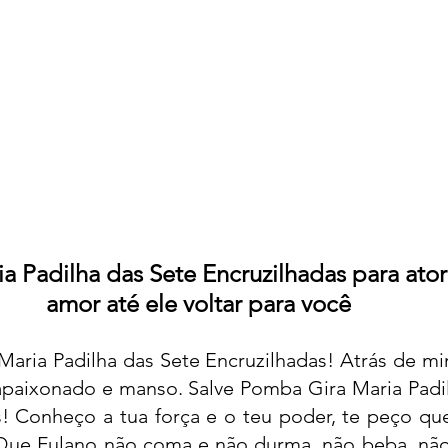
a Padilha das Sete Encruzilhadas para ato
amor até ele voltar para você  
Maria Padilha das Sete Encruzilhadas! Atrás de mi
, apaixonado e manso. Salve Pomba Gira Maria Padil
s! Conheço a tua força e o teu poder, te peço qu
Que Fulano não coma e não durma, não beba, não 