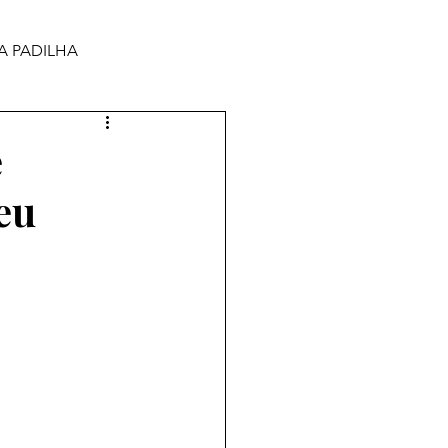
A PADILHA
e
eu