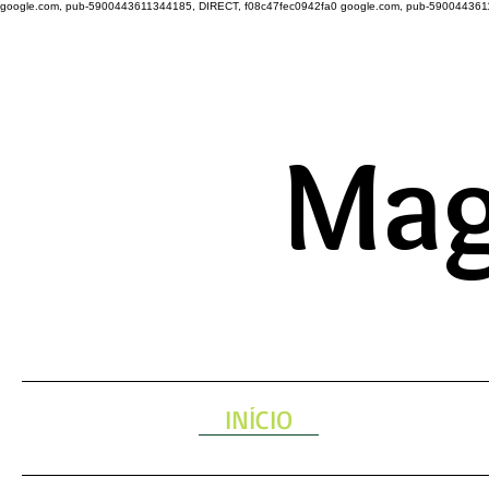
google.com, pub-5900443611344185, DIRECT, f08c47fec0942fa0
google.com, pub-590044361
A ENERGIA 
Mag
INÍCIO