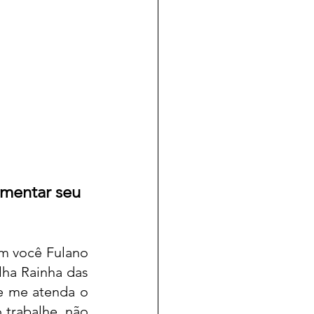
rmentar seu 
m você Fulano 
ha Rainha das 
e me atenda o 
trabalhe, não 