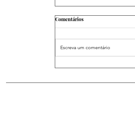
Comentários
Escreva um comentário
As Melhores Orações
Eficazes para
Relacionamentos: Amarração
Amorosa para Fortalecer
Laços