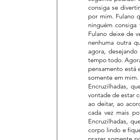
consiga se divert
por mim. Fulano q
ninguém consiga f
Fulano deixe de ve
nenhuma outra que
agora, desejando
tempo todo. Agora 
pensamento está e
somente em mim. N
Encruzilhadas, qu
vontade de estar 
ao deitar, ao aco
cada vez mais por
Encruzilhadas, qu
corpo lindo e fiq
prazer somente po