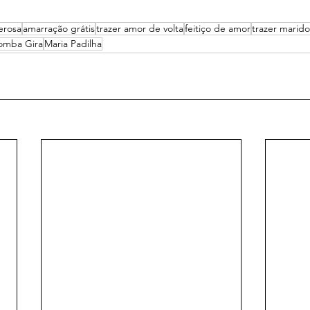
erosa
amarração grátis
trazer amor de volta
feitiço de amor
trazer marido
omba Gira
Maria Padilha