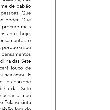
ime de paixão 
 pessoas. Que 
se poder. Que 
 procure mais 
tante, hoje, 
ensamentos o 
 porque o seu 
s pensamentos 
ilha das Sete 
cará louco de 
nunca amou. E 
e se apaixone 
lha das Sete 
e achar o meu 
 Fulano sinta 
aixão fora do 