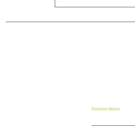
As mais poderosas orações
amorosas: um caminho para
o coração desejado
De
Primeiro Nome