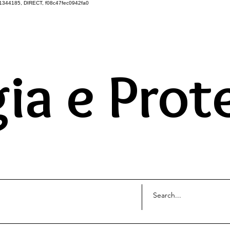
1344185, DIRECT, f08c47fec0942fa0
DO UNIVERSO ATRAVÉS 
ia e Prot