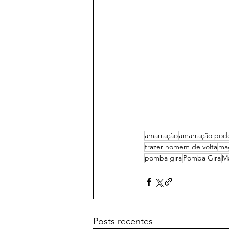
amarração
amarração pod
trazer homem de volta
ma
pomba gira
Pomba Gira
Ma
Posts recentes