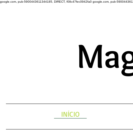
google.com, pub-5900443611344185, DIRECT, f08c47fec0942fa0
google.com, pub-590044361
A ENERGIA 
Mag
INÍCIO