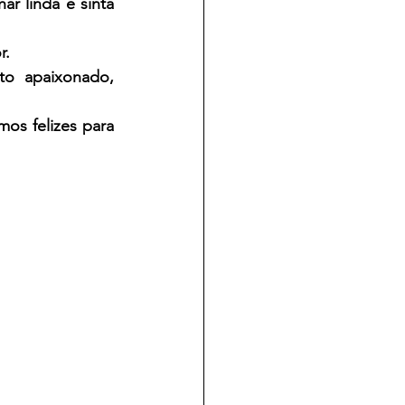
r linda e sinta 
r.
o apaixonado, 
os felizes para 