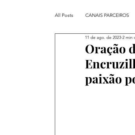
All Posts
CANAIS PARCEIROS
11 de ago. de 2023
2 min 
ORAÇÕES PODEROSAS
Oração d
Encruzil
paixão 