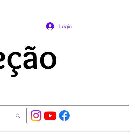
DAS ORAÇÕES
Login
eção