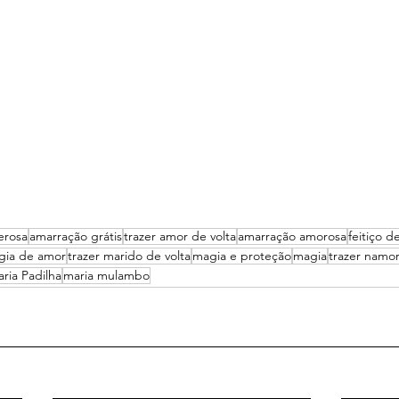
erosa
amarração grátis
trazer amor de volta
amarração amorosa
feitiço d
gia de amor
trazer marido de volta
magia e proteção
magia
trazer namor
ria Padilha
maria mulambo