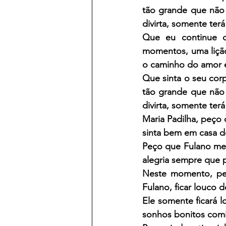
tão grande que não 
divirta, somente ter
Que eu continue c
momentos, uma lição 
o caminho do amor e
Que sinta o seu cor
tão grande que não 
divirta, somente ter
Maria Padilha, peço 
sinta bem em casa d
Peço que Fulano me 
alegria sempre que 
Neste momento, peço
Fulano, ficar louco 
Ele somente ficará l
sonhos bonitos comi