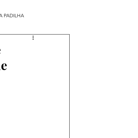
A PADILHA
e
de