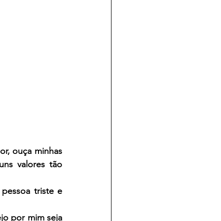
r, ouça minhas 
ns valores tão 
essoa triste e 
o por mim seja 