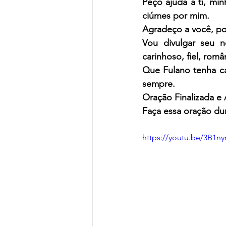
Peço ajuda a ti, min
ciúmes por mim.
Agradeço a você, por
Vou divulgar seu n
carinhoso, fiel, rom
Que Fulano tenha ca
sempre.
Oração Finalizada e
Faça essa oração dur
https://youtu.be/3B1n