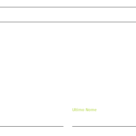
Guia para orações poderosas
ORA
para fortalecer amor
E S
DEI
APA
TE 
ixe sua mensagem/comentár
Ultimo Nome