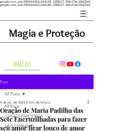
google.com, pub-5900443611344185, DIRECT, f08c47fec0942fa0
google.com, pub-5900443611344185, DIRECT, f08c47fec0942fa0
Magia e Proteção
A ENERGIA DO UNIVERSO
ATRAVÉS DAS ORAÇÕES
INÍCIO
Post
All Posts
4 de jul. de 2023
2 min de leitura
All Posts
Oração de Maria Padilha das
CANAIS PARCEIROS
Sete Encruzilhadas para fazer
seu amor ficar louco de amor
SÃO CIPRIANO