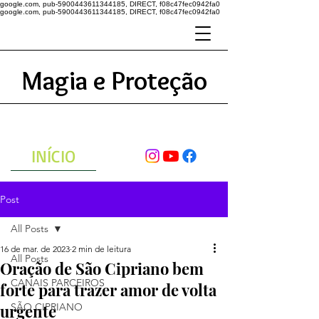
google.com, pub-5900443611344185, DIRECT, f08c47fec0942fa0
google.com, pub-5900443611344185, DIRECT, f08c47fec0942fa0
Magia e Proteção
A ENERGIA DO UNIVERSO
ATRAVÉS DAS ORAÇÕES
INÍCIO
Post
All Posts
16 de mar. de 2023
2 min de leitura
All Posts
Oração de São Cipriano bem
CANAIS PARCEIROS
forte para trazer amor de volta
urgente
SÃO CIPRIANO