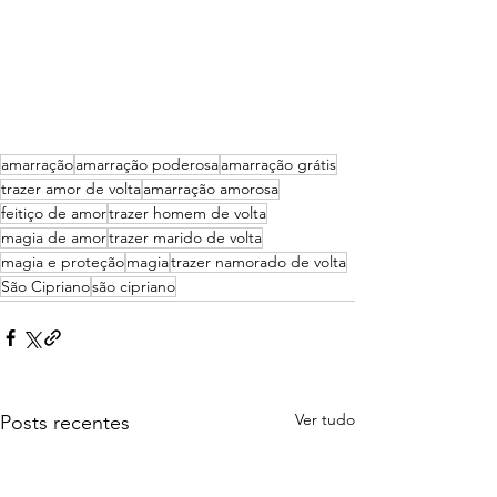
amarração
amarração poderosa
amarração grátis
trazer amor de volta
amarração amorosa
feitiço de amor
trazer homem de volta
magia de amor
trazer marido de volta
magia e proteção
magia
trazer namorado de volta
São Cipriano
são cipriano
Ver tudo
Posts recentes