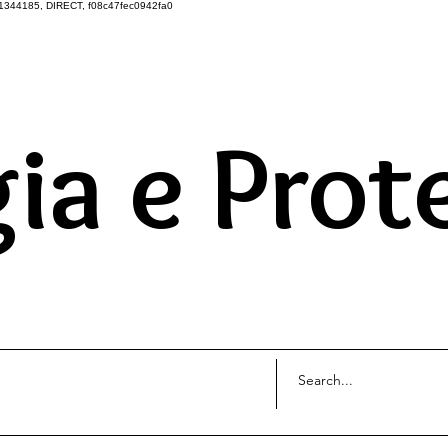
1344185, DIRECT, f08c47fec0942fa0
DO UNIVERSO ATRAVÉS 
ia e Prot