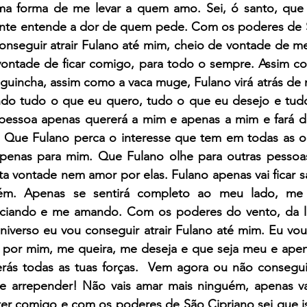
a forma de me levar a quem amo. Sei, ó santo, que 
nte entende a dor de quem pede. Com os poderes de S
onseguir atrair Fulano até mim, cheio de vontade de me
vontade de ficar comigo, para todo o sempre. Assim co
uincha, assim como a vaca muge, Fulano virá atrás de m
zendo tudo o que eu quero, tudo o que eu desejo e tudo
á pessoa apenas quererá a mim e apenas a mim e fará d
. Que Fulano perca o interesse que tem em todas as ou
apenas para mim. Que Fulano olhe para outras pessoa
nta vontade nem amor por elas. Fulano apenas vai ficar sa
m. Apenas se sentirá completo ao meu lado, me 
iciando e me amando. Com os poderes do vento, da lu
universo eu vou conseguir atrair Fulano até mim. Eu vo
 por mim, me queira, me deseja e que seja meu e apen
ás todas as tuas forças.  Vem agora ou não conseguir
e arrepender! Não vais amar mais ninguém, apenas va
ter comigo e com os poderes de São Cipriano sei que isso