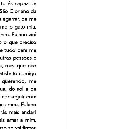
tu és capaz de 
ão Cipriano da 
 agarrar, de me 
mo o gato mia, 
im. Fulano virá 
 o que preciso 
e tudo para me 
tras pessoas e 
s, mas que não 
tisfeito comigo 
querendo, me 
a, do sol e de 
u conseguir com 
as meu. Fulano 
ás mais andar! 
is amar a mim, 
 se vai firmar. 