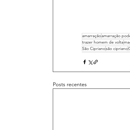
amarração
amarração pod
trazer homem de volta
ma
São Cipriano
são cipriano
Posts recentes