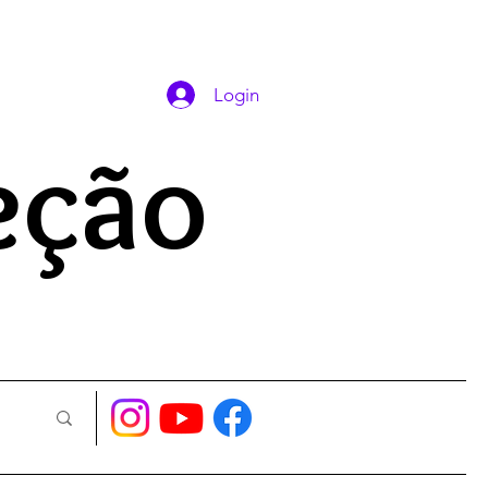
DAS ORAÇÕES
Login
eção