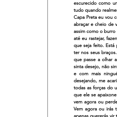
escurecido como um
tudo quando realme
Capa Preta eu vou c
abraçar e cheio de 
assim como o burro g
até eu rastejar, fa
que seja feito. Est
ter nos seus braços
que passe a olhar 
sinta desejo, não si
e com mais ningué
desejando, me acar
todas as forças do 
que ele se apaixone
vem agora ou perder
Vem agora ou irás t
apenas quererás vir 