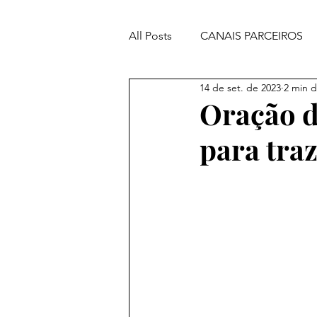
All Posts
CANAIS PARCEIROS
14 de set. de 2023
2 min d
ORAÇÕES PODEROSAS
Oração d
para tra