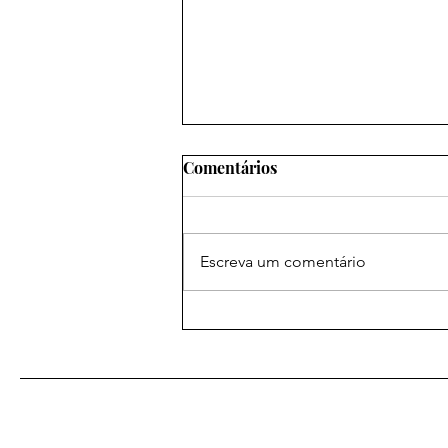
Comentários
Escreva um comentário
As mais poderosas orações
amorosas: um caminho para
o coração desejado