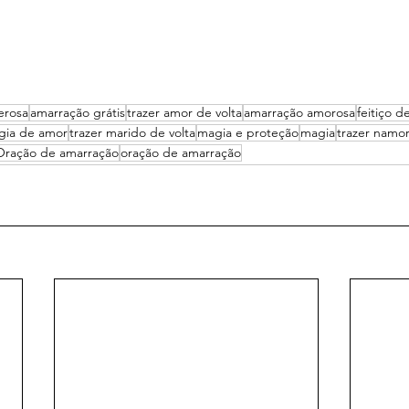
erosa
amarração grátis
trazer amor de volta
amarração amorosa
feitiço d
gia de amor
trazer marido de volta
magia e proteção
magia
trazer namor
Oração de amarração
oração de amarração