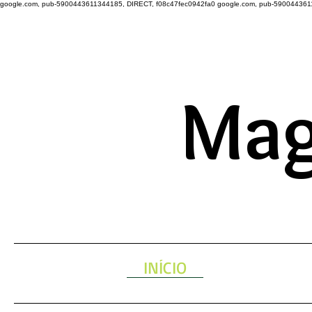
google.com, pub-5900443611344185, DIRECT, f08c47fec0942fa0
google.com, pub-590044361
A ENERGIA 
Mag
INÍCIO