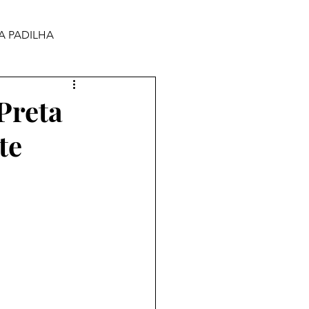
A PADILHA
Preta
te