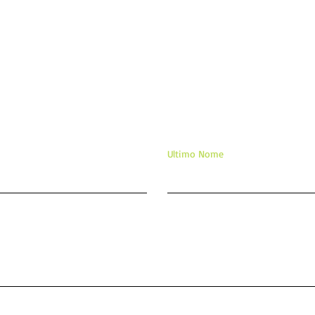
ixe sua mensagem/comentár
Ultimo Nome