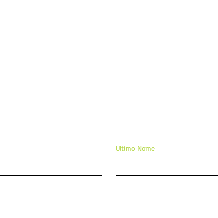
DEI
APA
TE 
ixe sua mensagem/comentár
Ultimo Nome