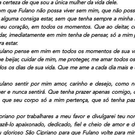
a certeza de que sou a única mulher da vida dele.
om que Fulano não possa viver sem mim, que não poss
 alguma consiga estar, sem que tenha sempre a minha
eu coração, em todos os momentos. Que ao deitar, c
dar, imediatamente em mim tenha de pensar, só a mim po
a estar.
Fulano pense em mim em todos os momentos de sua vi
e beijar, cuidar de mim, me proteger, me amar todos os
os os dias de sua vida. Que me ame a cada dia mais e q
ulano sentir por mim amor, carinho e desejo, como nu
r e nunca sentirá. Que tenha prazer apenas comigo, q
que seu corpo só a mim pertença, que só tenha paz 
riano por trabalhares a meu favor e divulgarei teu no
azê-lo apaixonado, dedicado, fiel e cheio de amor e d
 glorioso São Cipriano para que Fulano volte para mim