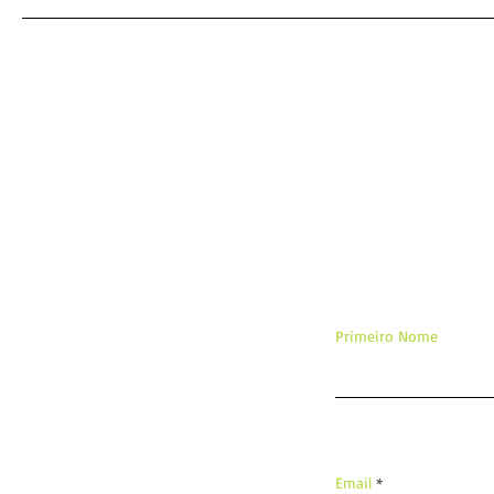
o coração desejado
De
Primeiro Nome
Email