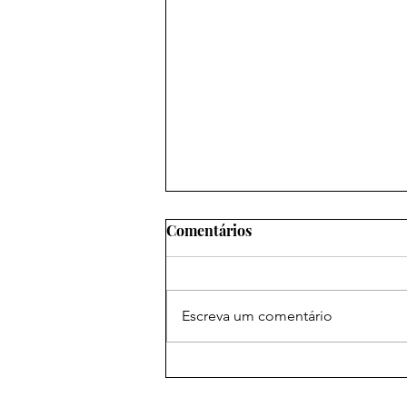
Comentários
Escreva um comentário
As mais poderosas orações
amorosas: um caminho para