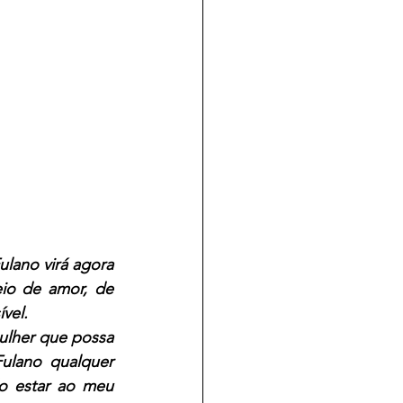
lano virá agora 
io de amor, de 
vel.
lher que possa 
lano qualquer 
 estar ao meu 