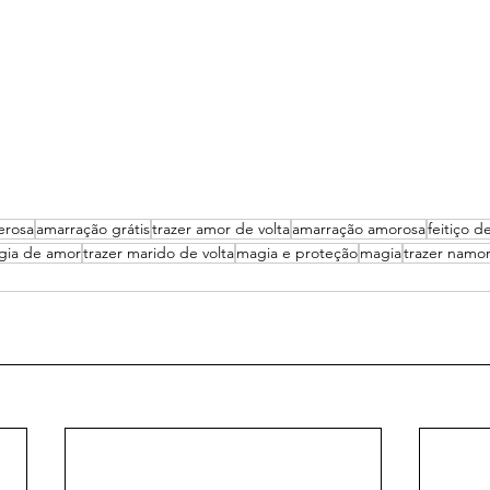
erosa
amarração grátis
trazer amor de volta
amarração amorosa
feitiço d
gia de amor
trazer marido de volta
magia e proteção
magia
trazer namor