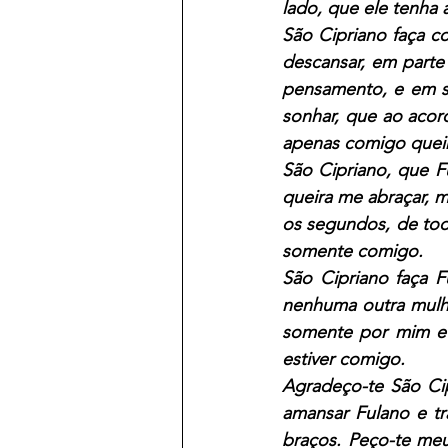
lado, que ele tenha 
São Cipriano faça c
descansar, em parte
pensamento, e em s
sonhar, que ao acor
apenas comigo queir
São Cipriano, que 
queira me abraçar, m
os segundos, de tod
somente comigo.
São Cipriano faça F
nenhuma outra mulhe
somente por mim e 
estiver comigo.
Agradeço-te São Cip
amansar Fulano e tr
braços. Peço-te meu