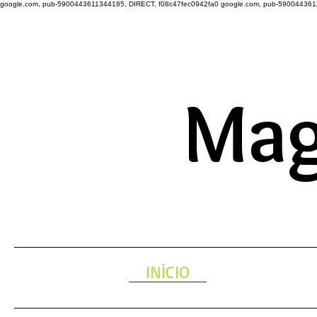
google.com, pub-5900443611344185, DIRECT, f08c47fec0942fa0
google.com, pub-590044361
A ENERGIA 
Mag
INÍCIO