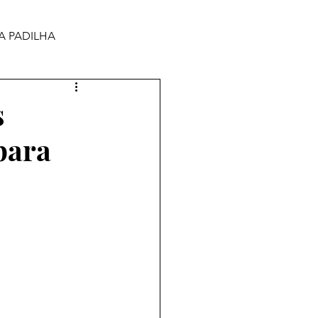
A PADILHA
s
para