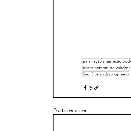
amarração
amarração pod
trazer homem de volta
ma
São Cipriano
são cipriano
Posts recentes