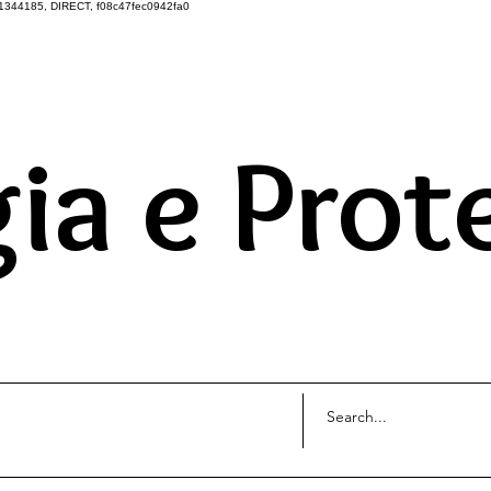
1344185, DIRECT, f08c47fec0942fa0
DO UNIVERSO ATRAVÉS 
ia e Prot