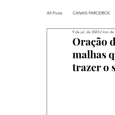
All Posts
CANAIS PARCEIROS
9 de jul. de 2023
2 min de 
ORAÇÕES PODEROSAS
Oração d
malhas q
trazer o 