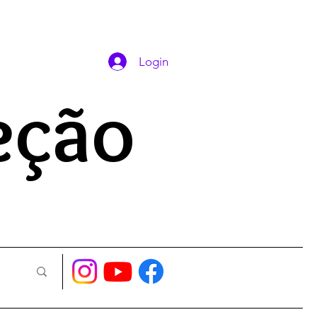
DAS ORAÇÕES
Login
eção