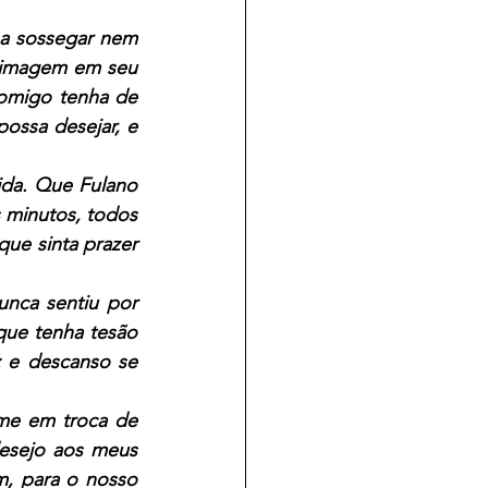
a sossegar nem 
 imagem em seu 
omigo tenha de 
ssa desejar, e 
da. Que Fulano 
 minutos, todos 
ue sinta prazer 
nca sentiu por 
ue tenha tesão 
e descanso se 
me em troca de 
esejo aos meus 
, para o nosso 