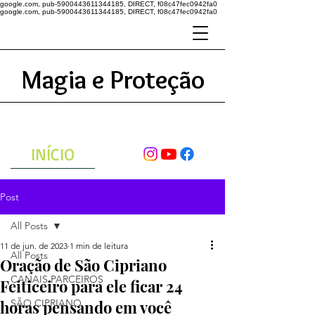
google.com, pub-5900443611344185, DIRECT, f08c47fec0942fa0
google.com, pub-5900443611344185, DIRECT, f08c47fec0942fa0
Magia e Proteção
A ENERGIA DO UNIVERSO
ATRAVÉS DAS ORAÇÕES
INÍCIO
Post
All Posts
11 de jun. de 2023
1 min de leitura
All Posts
Oração de São Cipriano
CANAIS PARCEIROS
Feiticeiro para ele ficar 24
horas pensando em você
SÃO CIPRIANO