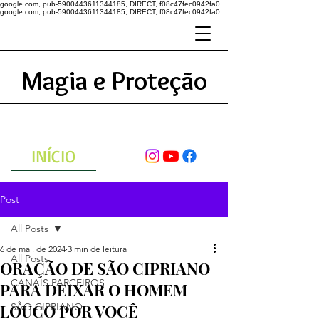
google.com, pub-5900443611344185, DIRECT, f08c47fec0942fa0
google.com, pub-5900443611344185, DIRECT, f08c47fec0942fa0
Magia e Proteção
A ENERGIA DO UNIVERSO
ATRAVÉS DAS ORAÇÕES
INÍCIO
Post
All Posts
6 de mai. de 2024
3 min de leitura
All Posts
ORAÇÃO DE SÃO CIPRIANO
CANAIS PARCEIROS
PARA DEIXAR O HOMEM
LOUCO POR VOCÊ
SÃO CIPRIANO