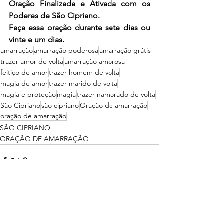
Oração Finalizada e Ativada com os 
Poderes de São Cipriano.
Faça essa oração durante sete dias ou 
vinte e um dias.
amarração
amarração poderosa
amarração grátis
trazer amor de volta
amarração amorosa
feitiço de amor
trazer homem de volta
magia de amor
trazer marido de volta
magia e proteção
magia
trazer namorado de volta
São Cipriano
são cipriano
Oração de amarração
oração de amarração
SÃO CIPRIANO
ORAÇÃO DE AMARRAÇÃO
Ver tudo
Posts recentes