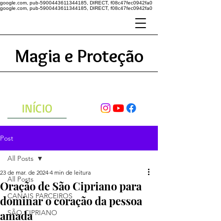
google.com, pub-5900443611344185, DIRECT, f08c47fec0942fa0
google.com, pub-5900443611344185, DIRECT, f08c47fec0942fa0
Magia e Proteção
A ENERGIA DO UNIVERSO
ATRAVÉS DAS ORAÇÕES
INÍCIO
Post
All Posts
23 de mar. de 2024
4 min de leitura
All Posts
Oração de São Cipriano para
CANAIS PARCEIROS
dominar o coração da pessoa
amada
SÃO CIPRIANO