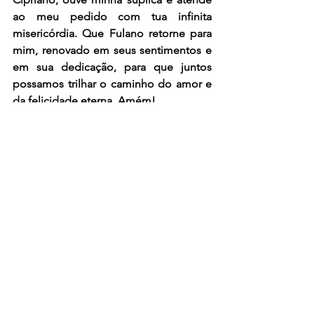
ao meu pedido com tua infinita 
misericórdia. Que Fulano retorne para 
mim, renovado em seus sentimentos e 
em sua dedicação, para que juntos 
possamos trilhar o caminho do amor e 
da felicidade eterna. Amém!
Oração Finalizada e Ativada com os 
Poderes de São Cipriano.
Faça essa oração durante sete dias ou 
vinte e um dias.
amarração
amarração poderosa
amarração grátis
trazer amor de volta
amarração amorosa
feitiço de amor
trazer homem de volta
magia de amor
trazer marido de volta
magia e proteção
magia
trazer namorado de volta
São Cipriano
são cipriano
Oração de amarração
oração de amarração
Pomba Gira