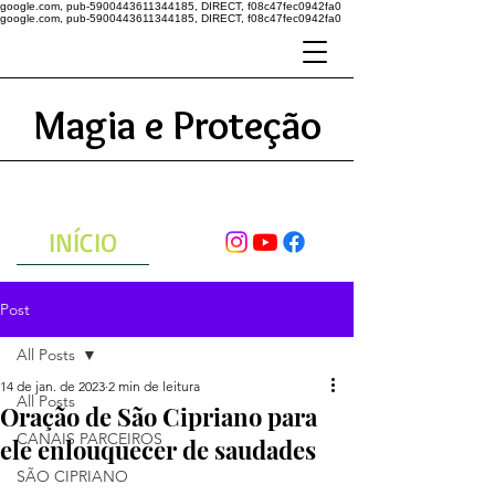
google.com, pub-5900443611344185, DIRECT, f08c47fec0942fa0
google.com, pub-5900443611344185, DIRECT, f08c47fec0942fa0
Magia e Proteção
A ENERGIA DO UNIVERSO
ATRAVÉS DAS ORAÇÕES
INÍCIO
Post
All Posts
14 de jan. de 2023
2 min de leitura
All Posts
Oração de São Cipriano para
CANAIS PARCEIROS
ele enlouquecer de saudades
SÃO CIPRIANO