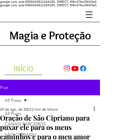
google.com, pub-5900443611344185, DIRECT, f08c47fec0942fa0
google.com, pub-5900443611344185, DIRECT, f08c47fec0942fa0
Magia e Proteção
A ENERGIA DO UNIVERSO
ATRAVÉS DAS ORAÇÕES
INÍCIO
Post
All Posts
29 de ago. de 2023
2 min de leitura
All Posts
Oração de São Cipriano para
CANAIS PARCEIROS
puxar ele para os meus
caminhos e para o meu amor
SÃO CIPRIANO