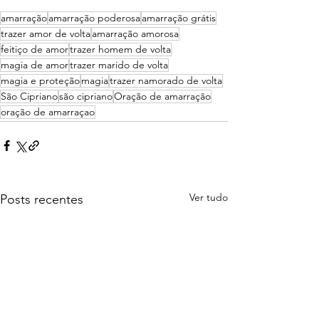
amarração
amarração poderosa
amarração grátis
trazer amor de volta
amarração amorosa
feitiço de amor
trazer homem de volta
magia de amor
trazer marido de volta
magia e proteção
magia
trazer namorado de volta
São Cipriano
são cipriano
Oração de amarração
oração de amarraçao
Ver tudo
Posts recentes