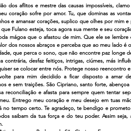
ão dos aflitos e mestre das causas impossíveis, clamo 
 coração sofre por amor. Tu, que dominas as vontad
nhos e amansar corações, suplico que olhes por mim e p
 que Fulano esteja, toca agora sua mente e seu coração
 toda mágoa que o afastou de mim. Que ele se lembre d
alor dos nossos abraços e perceba que ao meu lado é o 
udade, que perca o sono, que não encontre paz longe d
a contrária, desfaz feitiços, intrigas, ciúmes, más influê
iser se colocar entre nós. Protege nosso reencontro e 
olte para mim decidido a ficar disposto a amar de
s e sem traições. São Cipriano, santo forte, abençoa e
 reconciliação e afasta para sempre quem tentar sepa
 meu. Entrego meu coração e meu desejo em tuas mãos
rá no tempo certo. Te agradeço, te bendigo e prometo 
odos saibam da tua força e do teu poder. Assim seja, a
m.