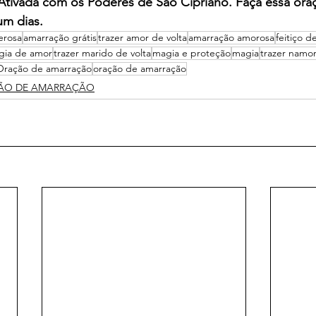
 Ativada com os Poderes de São Cipriano. Faça essa ora
um dias.
erosa
amarração grátis
trazer amor de volta
amarração amorosa
feitiço d
gia de amor
trazer marido de volta
magia e proteção
magia
trazer namor
Oração de amarração
oração de amarração
ÃO DE AMARRAÇÃO