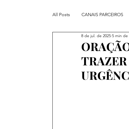
All Posts
CANAIS PARCEIROS
8 de jul. de 2025
5 min de 
ORAÇÕES PODEROSAS
ORAÇÃO
TRAZER
URGÊNC