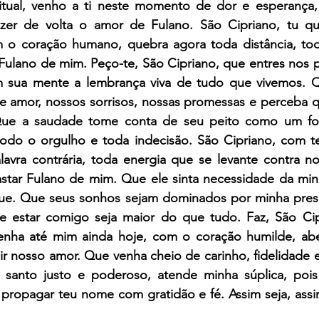
ritual, venho a ti neste momento de dor e esperança, 
razer de volta o amor de Fulano. São Cipriano, tu q
m o coração humano, quebra agora toda distância, to
Fulano de mim. Peço-te, São Cipriano, que entres nos 
m sua mente a lembrança viva de tudo que vivemos. Q
amor, nossos sorrisos, nossas promessas e perceba qu
Que a saudade tome conta de seu peito como um fo
do o orgulho e toda indecisão. São Cipriano, com teu
alavra contrária, toda energia que se levante contra n
star Fulano de mim. Que ele sinta necessidade da min
ue. Que seus sonhos sejam dominados por minha prese
e estar comigo seja maior do que tudo. Faz, São Cip
enha até mim ainda hoje, com o coração humilde, abe
ir nosso amor. Que venha cheio de carinho, fidelidade e
 santo justo e poderoso, atende minha súplica, pois
propagar teu nome com gratidão e fé. Assim seja, assim