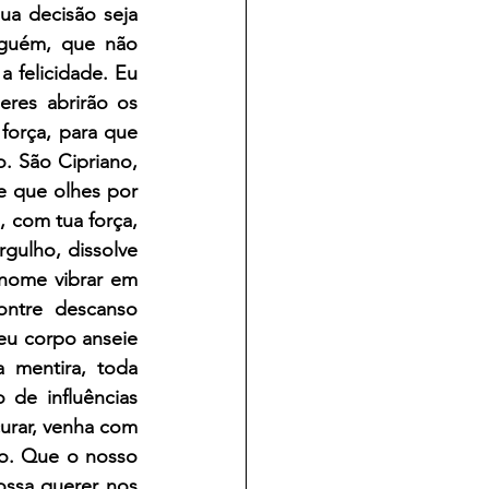
ua decisão seja 
guém, que não 
felicidade. Eu 
res abrirão os 
orça, para que 
. São Cipriano, 
 que olhes por 
 com tua força, 
gulho, dissolve 
nome vibrar em 
tre descanso 
u corpo anseie 
 mentira, toda 
de influências 
rar, venha com 
o. Que o nosso 
ssa querer nos 