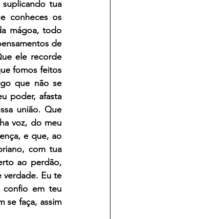
suplicando tua 
ue conheces os 
da mágoa, todo 
pensamentos de 
ue ele recorde 
e fomos feitos 
go que não se 
 poder, afasta 
ossa união. Que 
ha voz, do meu 
nça, e que, ao 
riano, com tua 
rto ao perdão, 
 verdade. Eu te 
 confio em teu 
 se faça, assim 