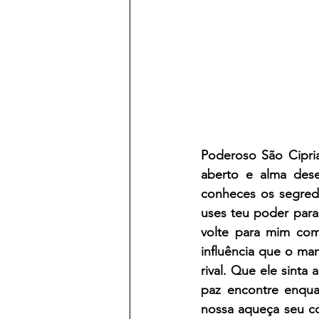
Poderoso São Ciprian
aberto e alma deses
conheces os segredo
uses teu poder para
volte para mim com 
influência que o man
rival. Que ele sint
paz encontre enqua
nossa aqueça seu co