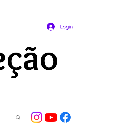
DAS ORAÇÕES
Login
eção