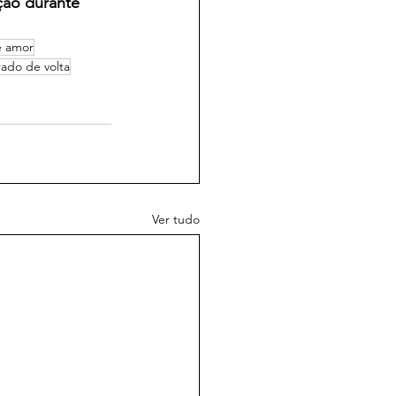
ção durante 
e amor
ado de volta
Ver tudo