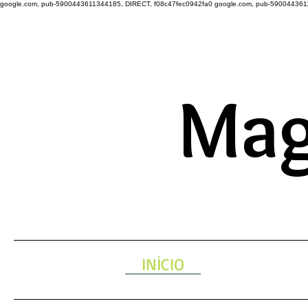
google.com, pub-5900443611344185, DIRECT, f08c47fec0942fa0
google.com, pub-590044361
A ENERGIA 
Mag
INÍCIO