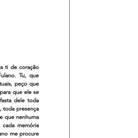
a ti de coração 
ulano. Tu, que 
uais, peço que 
ara que ele se 
asta dele toda 
, toda presença 
 e que nenhuma 
, cada memória 
ano me procure 