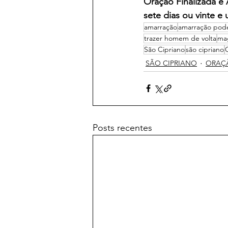
Oração Finalizada e
sete dias ou vinte e 
amarração
amarração pod
trazer homem de volta
ma
São Cipriano
são cipriano
SÃO CIPRIANO
ORAÇ
Posts recentes