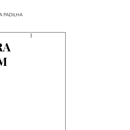
A PADILHA
RA
OM