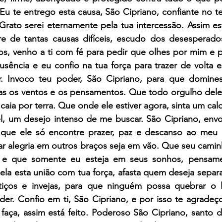
u te entrego esta causa, São Cipriano, confiante no te
. Grato serei eternamente pela tua intercessão. Assim est
e de tantas causas difíceis, escudo dos desesperado
s, venho a ti com fé para pedir que olhes por mim e p
usência e eu confio na tua força para trazer de volta 
ar. Invoco teu poder, São Cipriano, para que domine
 os ventos e os pensamentos. Que todo orgulho dele 
caia por terra. Que onde ele estiver agora, sinta um cal
l, um desejo intenso de me buscar. São Cipriano, envo
 que ele só encontre prazer, paz e descanso ao meu 
ar alegria em outros braços seja em vão. Que seu camin
l, e que somente eu esteja em seus sonhos, pensame
ela esta união com tua força, afasta quem deseja separar
eitiços e invejas, para que ninguém possa quebrar o 
der. Confio em ti, São Cipriano, e por isso te agradeç
 faça, assim está feito. Poderoso São Cipriano, santo d