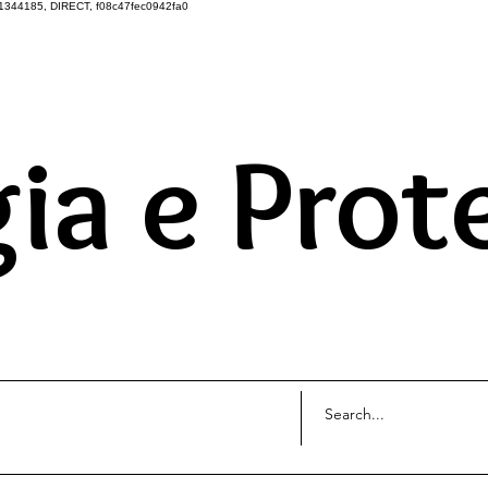
1344185, DIRECT, f08c47fec0942fa0
DO UNIVERSO ATRAVÉS 
ia e Prot