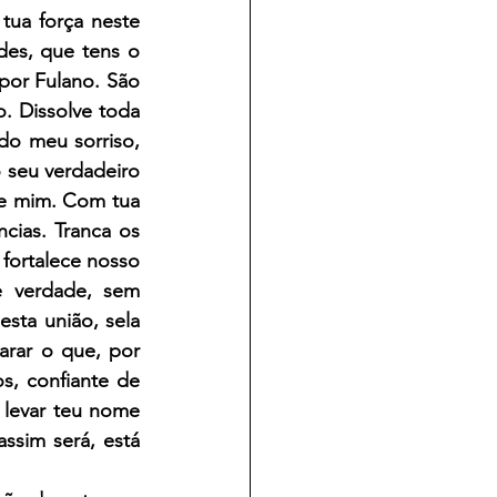
tua força neste 
es, que tens o 
or Fulano. São 
. Dissolve toda 
o meu sorriso, 
seu verdadeiro 
e mim. Com tua 
ncias. Tranca os 
fortalece nosso 
 verdade, sem 
sta união, sela 
rar o que, por 
, confiante de 
levar teu nome 
ssim será, está 