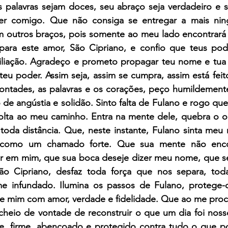
s palavras sejam doces, seu abraço seja verdadeiro e s
er comigo. Que não consiga se entregar a mais nin
 outros braços, pois somente ao meu lado encontrará a 
ara este amor, São Cipriano, e confio que teus pode
liação. Agradeço e prometo propagar teu nome e tua f
u poder. Assim seja, assim se cumpra, assim está feito
ontades, as palavras e os corações, peço humildemente
 angústia e solidão. Sinto falta de Fulano e rogo que,
volta ao meu caminho. Entra na mente dele, quebra o or
oda distância. Que, neste instante, Fulano sinta meu 
como um chamado forte. Que sua mente não encon
 em mim, que sua boca deseje dizer meu nome, que se
o Cipriano, desfaz toda força que nos separa, toda
me infundado. Ilumina os passos de Fulano, protege-o 
de mim com amor, verdade e fidelidade. Que ao me procu
cheio de vontade de reconstruir o que um dia foi noss
e, firme, abençoado e protegido contra tudo o que po