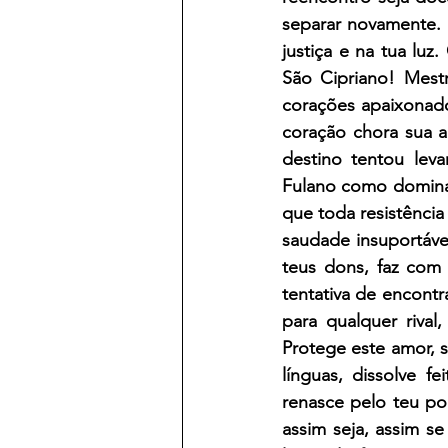
separar novamente. E
justiça e na tua luz
São Cipriano! Mestr
corações apaixonado
coração chora sua a
destino tentou lev
Fulano como dominas
que toda resistência 
saudade insuportáve
teus dons, faz com
tentativa de encontr
para qualquer riva
Protege este amor, s
línguas, dissolve f
renasce pelo teu po
assim seja, assim se