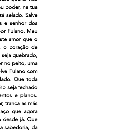
u poder, na tua 
á selado. Salve 
s e senhor dos 
or Fulano. Meu 
este amor que o 
s o coração de 
seja quebrado, 
or no peito, uma 
lve Fulano com 
lado. Que toda 
ho seja fechado 
ntos e planos. 
, tranca as más 
laço que agora 
o desde já. Que 
a sabedoria, da 