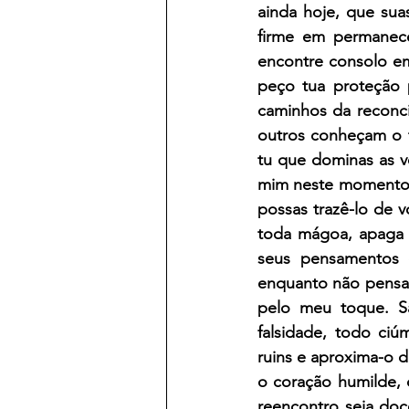
ainda hoje, que sua
firme em permanec
encontre consolo em
peço tua proteção p
caminhos da reconci
outros conheçam o te
tu que dominas as v
mim neste momento de
possas trazê-lo de 
toda mágoa, apaga t
seus pensamentos 
enquanto não pensar
pelo meu toque. Sã
falsidade, todo ciú
ruins e aproxima-o 
o coração humilde, 
reencontro seja doc