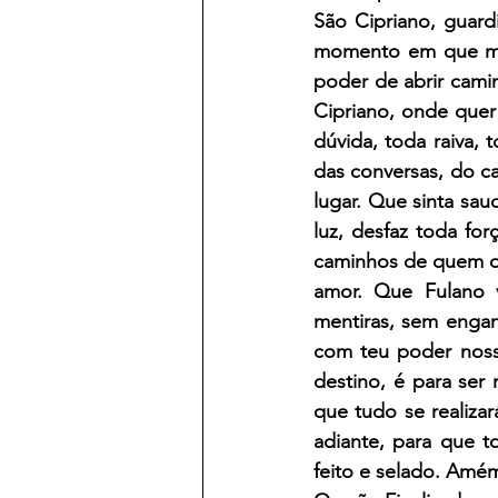
São Cipriano, guardi
momento em que meu
poder de abrir cami
Cipriano, onde quer
dúvida, toda raiva,
das conversas, do c
lugar. Que sinta sa
luz, desfaz toda forç
caminhos de quem qu
amor. Que Fulano v
mentiras, sem engano
com teu poder nossa
destino, é para ser
que tudo se realiza
adiante, para que t
feito e selado. Amé