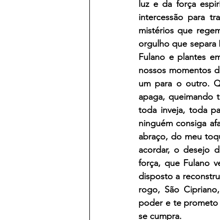
luz e da força espi
intercessão para t
mistérios que rege
orgulho que separa 
Fulano e plantes e
nossos momentos de 
um para o outro. 
apaga, queimando to
toda inveja, toda p
ninguém consiga afa
abraço, do meu toq
acordar, o desejo d
força, que Fulano v
disposto a reconstru
rogo, São Cipriano,
poder e te prometo 
se cumpra. 