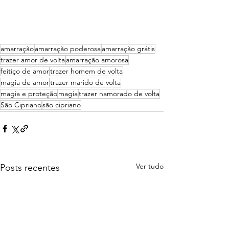
amarração
amarração poderosa
amarração grátis
trazer amor de volta
amarração amorosa
feitiço de amor
trazer homem de volta
magia de amor
trazer marido de volta
magia e proteção
magia
trazer namorado de volta
São Cipriano
são cipriano
Ver tudo
Posts recentes