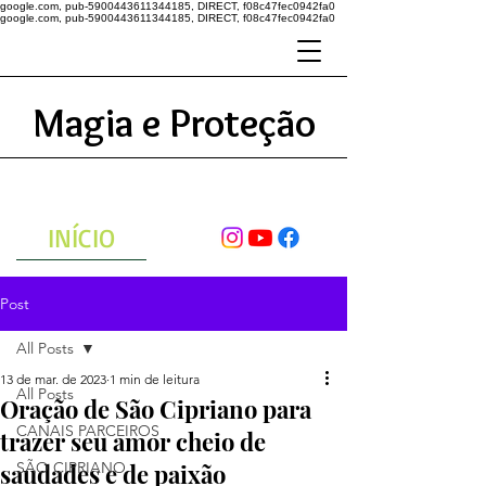
google.com, pub-5900443611344185, DIRECT, f08c47fec0942fa0
google.com, pub-5900443611344185, DIRECT, f08c47fec0942fa0
Magia e Proteção
A ENERGIA DO UNIVERSO
ATRAVÉS DAS ORAÇÕES
INÍCIO
Post
All Posts
13 de mar. de 2023
1 min de leitura
All Posts
Oração de São Cipriano para
CANAIS PARCEIROS
trazer seu amor cheio de
saudades e de paixão
SÃO CIPRIANO