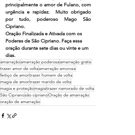
principalmente o amor de Fulano, com 
urgência e rapidez.  Muito obrigado 
por tudo, poderoso Mago São 
Cipriano.
Oração Finalizada e Ativada com os 
Poderes de São Cipriano. Faça essa 
oração durante sete dias ou vinte e um 
dias. 
amarração
amarração poderosa
amarração grátis
trazer amor de volta
amarração amorosa
feitiço de amor
trazer homem de volta
magia de amor
trazer marido de volta
magia e proteção
magia
trazer namorado de volta
São Cipriano
são cipriano
Oração de amarração
oração de amarração