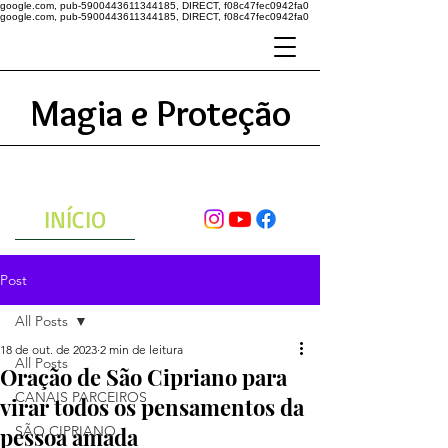
google.com, pub-5900443611344185, DIRECT, f08c47fec0942fa0
google.com, pub-5900443611344185, DIRECT, f08c47fec0942fa0
Magia e Proteção
A ENERGIA DO UNIVERSO
ATRAVÉS DAS ORAÇÕES
INÍCIO
Post
All Posts
18 de out. de 2023
2 min de leitura
All Posts
Oração de São Cipriano para
CANAIS PARCEIROS
virar todos os pensamentos da
pessoa amada
SÃO CIPRIANO