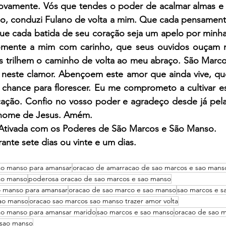
ovamente. Vós que tendes o poder de acalmar almas e g
, conduzi Fulano de volta a mim. Que cada pensamento
ue cada batida de seu coração seja um apelo por minha
somente a mim com carinho, que seus ouvidos ouçam
s trilhem o caminho de volta ao meu abraço. São Marco
ste clamor. Abençoem este amor que ainda vive, que 
hance para florescer. Eu me comprometo a cultivar es
cação. Confio no vosso poder e agradeço desde já pela 
 nome de Jesus. Amém.
 Ativada com os Poderes de São Marcos e São Manso.
ante sete dias ou vinte e um dias.
ao manso para amansar
oracao de amarracao de sao marcos e sao mans
ao manso
poderosa oracao de sao marcos e sao manso
o manso para amansar
oracao de sao marco e sao manso
sao marcos e s
sao manso
oracao sao marcos sao manso trazer amor volta
ao manso para amansar marido
sao marcos e sao manso
oracao de sao 
 sao manso