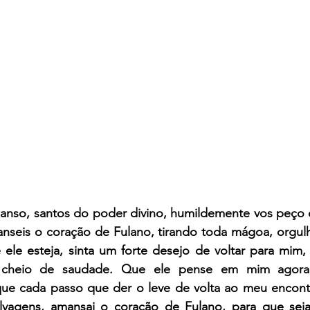
nso, santos do poder divino, humildemente vos peço 
manseis o coração de Fulano, tirando toda mágoa, orgulho
le esteja, sinta um forte desejo de voltar para mim,
e cheio de saudade. Que ele pense em mim agora
ue cada passo que der o leve de volta ao meu encont
lvagens, amansai o coração de Fulano, para que seja