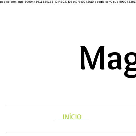
google.com, pub-5900443611344185, DIRECT, f08c47fec0942fa0
google.com, pub-590044361
A ENERGIA 
Mag
INÍCIO