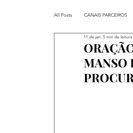
All Posts
CANAIS PARCEIROS
11 de jan.
5 min de leitura
ORAÇÕES PODEROSAS
ORAÇÃO
MANSO P
PROCU