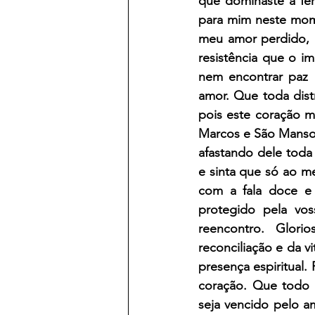
que dominaste a fer
para mim neste mome
meu amor perdido, F
resistência que o im
nem encontrar paz 
amor. Que toda distr
pois este coração m
Marcos e São Manso,
afastando dele toda
e sinta que só ao m
com a fala doce e 
protegido pela vos
reencontro. Glor
reconciliação e da v
presença espiritual
coração. Que todo 
seja vencido pelo am