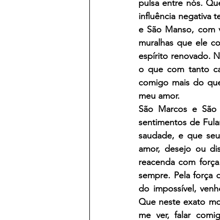
pulsa entre nós. Qu
influência negativa 
e São Manso, com v
muralhas que ele co
espírito renovado. 
o que com tanto ca
comigo mais do que
meu amor.
São Marcos e São 
sentimentos de Ful
saudade, e que se
amor, desejo ou d
reacenda com força
sempre. Pela força 
do impossível, venh
Que neste exato mo
me ver, falar comi