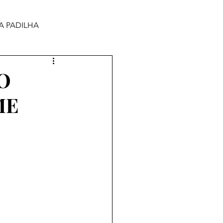
A PADILHA
O
ME