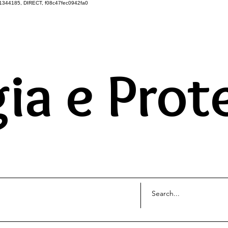
1344185, DIRECT, f08c47fec0942fa0
DO UNIVERSO ATRAVÉS 
ia e Prot