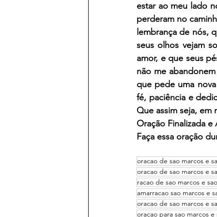
estar ao meu lado n
perderam no caminho
lembrança de nós, q
seus olhos vejam 
amor, e que seus pé
não me abandonem ne
que pede uma nova c
fé, paciência e dedi
Que assim seja, em
Oração Finalizada e
Faça essa oração dur
oracao de sao marcos e s
oracao de sao marcos e s
racao de sao marcos e sa
amarracao sao marcos e 
oracao de sao marcos e s
oracao para sao marcos e