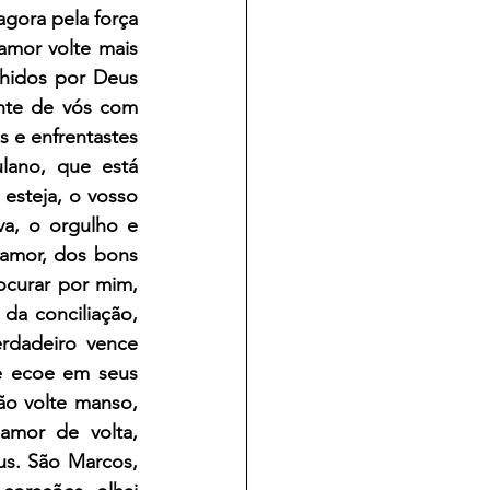
ora pela força 
mor volte mais 
hidos por Deus 
nte de vós com 
e enfrentastes 
ano, que está 
steja, o vosso 
va, o orgulho e 
amor, dos bons 
curar por mim, 
a conciliação, 
dadeiro vence 
 ecoe em seus 
o volte manso, 
amor de volta, 
s. São Marcos, 