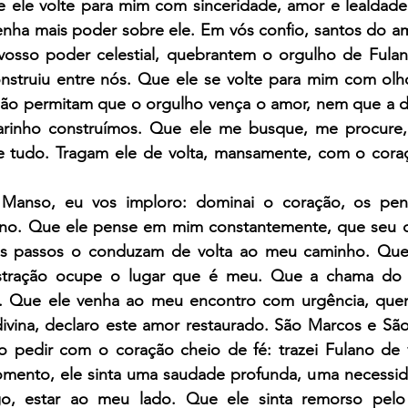
e ele volte para mim com sinceridade, amor e lealdad
tenha mais poder sobre ele. Em vós confio, santos do a
osso poder celestial, quebrantem o orgulho de Fulan
nstruiu entre nós. Que ele se volte para mim com olho
Não permitam que o orgulho vença o amor, nem que a dis
rinho construímos. Que ele me busque, me procure, 
 tudo. Tragam ele de volta, mansamente, com o cora
Manso, eu vos imploro: dominai o coração, os pen
ano. Que ele pense em mim constantemente, que seu c
us passos o conduzam de volta ao meu caminho. Que
istração ocupe o lugar que é meu. Que a chama do 
. Que ele venha ao meu encontro com urgência, quere
divina, declaro este amor restaurado. São Marcos e São
o pedir com o coração cheio de fé: trazei Fulano de v
mento, ele sinta uma saudade profunda, uma necessid
go, estar ao meu lado. Que ele sinta remorso pelo 