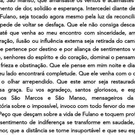
a; São Manso, que amansaste os ventos e acalmastes c
nto de dor, solidão e esperança. Intercedei diante de
ulano, seja tocado agora mesmo pela luz da reconcili
pede de voltar se desfaça. Que ele não consiga descans
até que venha ao meu encontro com sinceridade, arr
ação, ilusão ou influência externa seja retirada do cam
e pertence por destino e por aliança de sentimentos ve
 senhores do espírito e do coração, dominai o pensame
 frieza e obstinação. Que ele pense em mim noite e dia
eu lado encontrará completude. Que ele venha com o c
o olhar arrependido. Que este amor seja restaurado,
sa graça. Eu vos agradeço, santos gloriosos, e es
iosos São Marcos e São Manso, mensageiros da p
itória sobre o impossível, invoco com todo fervor do me
. Peço que desçam sobre a vida de Fulano e toquem pro
sentimento de indiferença se transforme em saudade,
or, que a distância se torne insuportável e que seu esp