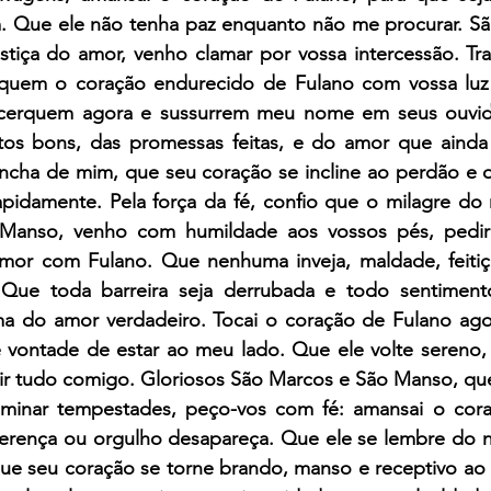
 Que ele não tenha paz enquanto não me procurar. Sã
stiça do amor, venho clamar por vossa intercessão. Tra
oquem o coração endurecido de Fulano com vossa luz 
cerquem agora e sussurrem meu nome em seus ouvido
s bons, das promessas feitas, e do amor que ainda v
cha de mim, que seu coração se incline ao perdão e q
pidamente. Pela força da fé, confio que o milagre do r
Manso, venho com humildade aos vossos pés, pedir
or com Fulano. Que nenhuma inveja, maldade, feitiça
 Que toda barreira seja derrubada e todo sentimento
ma do amor verdadeiro. Tocai o coração de Fulano agor
vontade de estar ao meu lado. Que ele volte sereno, 
uir tudo comigo. Gloriosos São Marcos e São Manso, qu
minar tempestades, peço-vos com fé: amansai o cora
iferença ou orgulho desapareça. Que ele se lembre do n
 que seu coração se torne brando, manso e receptivo ao