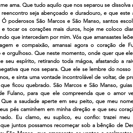
me ama. Que tudo aquilo que nos separou se dissolva ag
 reencontro seja abençoado e duradouro, e que este a
. Ó poderosos São Marcos e São Manso, santos escol
 e tocar os corações mais duros, hoje me coloco dia
indo que intercedam por mim. Vós que amansastes leões 
agem e compaixão, amansai agora o coração de Ful
io e orgulhoso. Que neste momento, onde quer que ele e
ue seu espírito, retirando toda mágoa, afastando a rai
 negativa que nos separa. Que ele se lembre do nosso 
s, e sinta uma vontade incontrolável de voltar, de pro
 que ficou quebrado. São Marcos e São Manso, guias d
de Fulano, para que ele compreenda que o amor ver
. Que a saudade aperte em seu peito, que meu nome
eus pés caminhem em minha direção e que seu coraçã
nado. Eu clamo, eu suplico, eu confio: trazei meu 
 que juntos possamos recomeçar sob a bênção de Deu