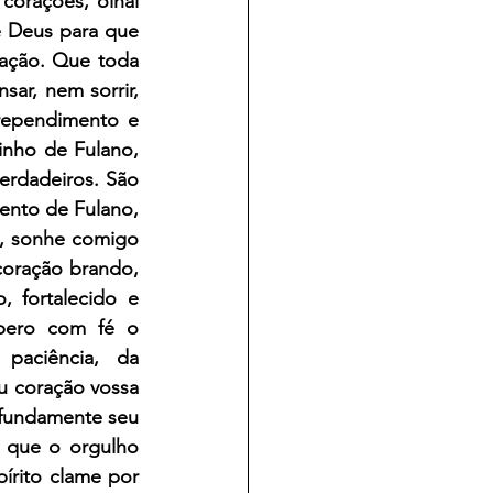
orações, olhai 
 Deus para que 
ação. Que toda 
ar, nem sorrir, 
ependimento e 
inho de Fulano, 
rdadeiros. São 
nto de Fulano, 
, sonhe comigo 
oração brando, 
 fortalecido e 
pero com fé o 
aciência, da 
u coração vossa 
fundamente seu 
 que o orgulho 
írito clame por 