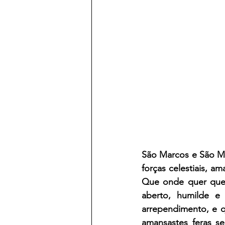
São Marcos e São Ma
forças celestiais, a
Que onde quer que e
aberto, humilde 
arrependimento, e q
amansastes feras se