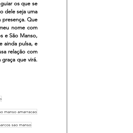
uiar os que se 
 dele seja uma 
 presença. Que 
 meu nome com 
s e São Manso, 
ainda pulsa, e 
sa relação com 
graça que virá. 
o
ao manso amarracao
marcos sao manso