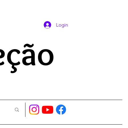
DAS ORAÇÕES
Login
eção