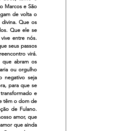
o Marcos e São 
gam de volta o 
divina. Que os 
s. Que ele se 
ive entre nós. 
ue seus passos 
eencontro virá. 
 que abram os 
ria ou orgulho 
 negativo seja 
a, para que se 
transformado e 
e têm o dom de 
ção de Fulano. 
osso amor, que 
 amor que ainda 