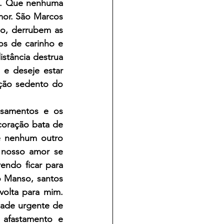
e. Que nenhuma 
mor. São Marcos 
o, derrubem as 
s de carinho e 
tância destrua 
e deseje estar 
ção sedento do 
samentos e os 
oração bata de 
 nenhum outro 
nosso amor se 
ndo ficar para 
 Manso, santos 
olta para mim. 
ade urgente de 
afastamento e 