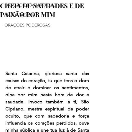
CHEIA DE SAUDADES E DE
ORAÇÃO DE AMARRAÇÃO
PAIXÃO POR MIM
MARIA PADILHA
ORAÇÕES PODEROSAS
Santa Catarina, gloriosa santa das 
causas do coração, tu que tens o dom 
de atrair e dominar os sentimentos, 
olha por mim nesta hora de dor e 
saudade. Invoco também a ti, São 
Cipriano, mestre espiritual de poder 
oculto, que com sabedoria e força 
influencia os corações perdidos, ouve 
minha súplica e une tua luz à de Santa 