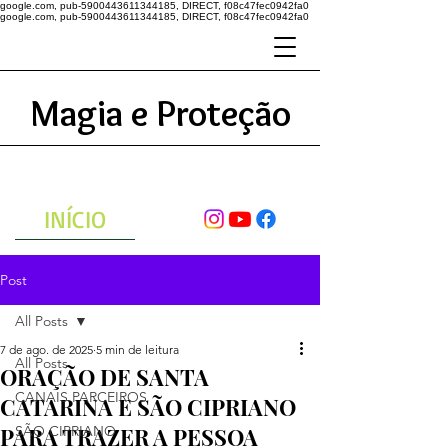
google.com, pub-5900443611344185, DIRECT, f08c47fec0942fa0
google.com, pub-5900443611344185, DIRECT, f08c47fec0942fa0
Magia e Proteção
A ENERGIA DO UNIVERSO
ATRAVÉS DAS ORAÇÕES
INÍCIO
Post
All Posts
7 de ago. de 2025
5 min de leitura
All Posts
ORAÇÃO DE SANTA
CANAIS PARCEIROS
CATARINA E SÃO CIPRIANO
PARA TRAZER A PESSOA
SÃO CIPRIANO