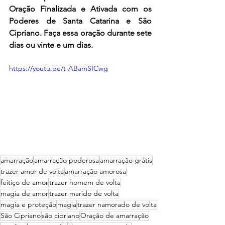
Oração Finalizada e Ativada com os 
Poderes de Santa Catarina e São 
Cipriano. Faça essa oração durante sete 
dias ou vinte e um dias.
https://youtu.be/t-ABamSICwg
amarração
amarração poderosa
amarração grátis
trazer amor de volta
amarração amorosa
feitiço de amor
trazer homem de volta
magia de amor
trazer marido de volta
magia e proteção
magia
trazer namorado de volta
São Cipriano
são cipriano
Oração de amarração