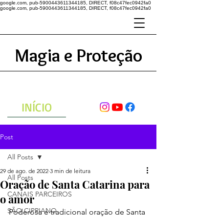
google.com, pub-5900443611344185, DIRECT, f08c47fec0942fa0
google.com, pub-5900443611344185, DIRECT, f08c47fec0942fa0
Magia e Proteção
A ENERGIA DO UNIVERSO
ATRAVÉS DAS ORAÇÕES
INÍCIO
Post
All Posts
29 de ago. de 2022
3 min de leitura
All Posts
Oração de Santa Catarina para
CANAIS PARCEIROS
o amor
SÃO CIPRIANO
Poderosa e tradicional oração de Santa 