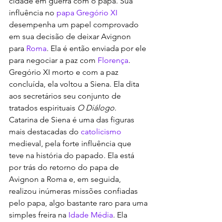
cidade em guerra com o papa. Sua 
influência no 
papa Gregório XI
desempenha um papel comprovado 
em sua decisão de deixar Avignon 
para 
Roma
. Ela é então enviada por ele 
para negociar a paz com 
Florença
. 
Gregório XI morto e com a paz 
concluída, ela voltou a Siena. Ela dita 
aos secretários seu conjunto de 
tratados espirituais 
O Diálogo
.
Catarina de Siena é uma das figuras 
mais destacadas do 
catolicismo
medieval, pela forte influência que 
teve na história do papado. Ela está 
por trás do retorno do papa de 
Avignon a Roma e, em seguida, 
realizou inúmeras missões confiadas 
pelo papa, algo bastante raro para uma 
simples freira na 
Idade Média
. Ela 