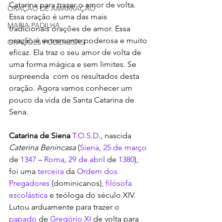
Catarina para trazer o amor de volta. 
ORAÇÃO DE AMARRAÇÃO
Essa oração é uma das mais 
MARIA PADILHA
tradicionais orações de amor. Essa 
oração é extremante poderosa e muito 
ORAÇÕES PODEROSAS
eficaz. Ela traz o seu amor de volta de 
uma forma mágica e sem limites. Se 
surpreenda  com os resultados desta 
oração. Agora vamos conhecer um 
pouco da vida de Santa Catarina de 
Sena.
Catarina de Siena
T.O.S.D.
, nascida 
Caterina Benincasa
 (
Siena
, 
25 de março
de 
1347
 – 
Roma
, 
29 de abril
 de 
1380
), 
foi uma 
terceira
 da 
Ordem dos 
Pregadores
 (dominicanos), 
filósofa 
escolástica
 e teóloga do século XIV. 
Lutou arduamente para trazer o 
papado
 de 
Gregório XI
 de volta para 