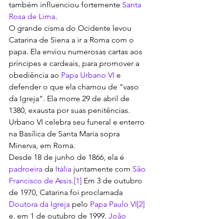
também influenciou fortemente 
Santa 
Rosa de Lima
.
O grande cisma do Ocidente levou 
Catarina de Siena a ir a Roma com o 
papa. Ela enviou numerosas cartas aos 
príncipes e cardeais, para promover a 
obediência ao 
Papa Urbano VI
 e 
defender o que ela chamou de "vaso 
da Igreja". Ela morre 29 de abril de 
1380, exausta por suas penitências. 
Urbano VI celebra seu funeral e enterro 
na Basílica de Santa Maria sopra 
Minerva, em Roma.
Desde 18 de junho de 1866, ela é 
padroeira
 da 
Itália
 juntamente com 
São 
Francisco de Assis
.
[1]
 Em 3 de outubro 
de 1970, Catarina foi proclamada 
Doutora da Igreja
 pelo 
Papa Paulo VI
[2]
e, em 1 de outubro de 1999, 
João 