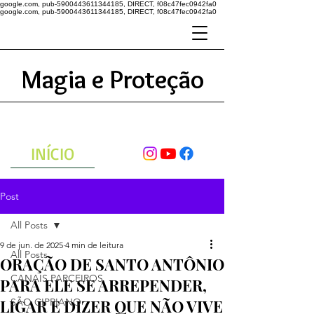
google.com, pub-5900443611344185, DIRECT, f08c47fec0942fa0
google.com, pub-5900443611344185, DIRECT, f08c47fec0942fa0
Magia e Proteção
A ENERGIA DO UNIVERSO
ATRAVÉS DAS ORAÇÕES
INÍCIO
Post
All Posts
9 de jun. de 2025
4 min de leitura
All Posts
ORAÇÃO DE SANTO ANTÔNIO
CANAIS PARCEIROS
PARA ELE SE ARREPENDER,
LIGAR E DIZER QUE NÃO VIVE
SÃO CIPRIANO