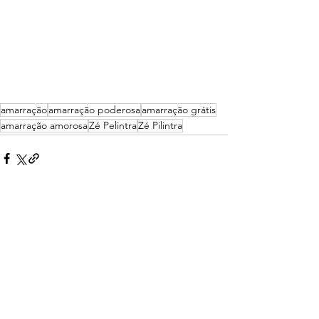
amarração
amarração poderosa
amarração grátis
amarração amorosa
Zé Pelintra
Zé Pilintra
Ver tudo
Posts recentes