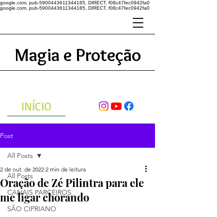
google.com, pub-5900443611344185, DIRECT, f08c47fec0942fa0
google.com, pub-5900443611344185, DIRECT, f08c47fec0942fa0
Magia e Proteção
A ENERGIA DO UNIVERSO
ATRAVÉS DAS ORAÇÕES
INÍCIO
Post
All Posts
2 de out. de 2022
2 min de leitura
All Posts
Oração de Zé Pilintra para ele
CANAIS PARCEIROS
me ligar chorando
SÃO CIPRIANO