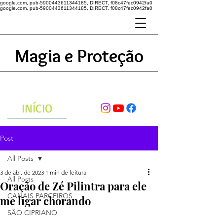
google.com, pub-5900443611344185, DIRECT, f08c47fec0942fa0
google.com, pub-5900443611344185, DIRECT, f08c47fec0942fa0
Magia e Proteção
A ENERGIA DO UNIVERSO
ATRAVÉS DAS ORAÇÕES
INÍCIO
Post
All Posts
3 de abr. de 2023
1 min de leitura
All Posts
Oração de Zé Pilintra para ele
CANAIS PARCEIROS
me ligar chorando
SÃO CIPRIANO