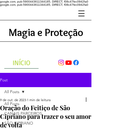
google.com, pub-5900443611344185, DIRECT, f08c47fec0942fa0
google.com, pub-5900443611344185, DIRECT, f08c47fec0942fa0
Magia e Proteção
A ENERGIA DO UNIVERSO
ATRAVÉS DAS ORAÇÕES
INÍCIO
Post
All Posts
9 de out. de 2023
1 min de leitura
All Posts
Oração do Feitiço de São
CANAIS PARCEIROS
Cipriano para trazer o seu amor
de volta
SÃO CIPRIANO